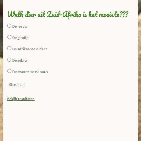
Welk dier uit Zuid-Afrika is het mooiste???
De leeuw
De giraffe
De Afrikaanse olifant
De zebra
De zwarte neushoorn
Stemmen
Bekijk resultaten