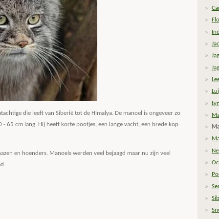
Ca
Fl
In
Ja
Ja
Ja
Le
Lu
Ly
katachtige die leeft van Siberië tot de Himalya. De manoel is ongeveer zo
Mal
 - 65 cm lang. Hij heeft korte pootjes, een lange vacht, een brede kop
Ma
Ma
Ne
thazen en hoenders. Manoels werden veel bejaagd maar nu zijn veel
Oc
d.
Po
Se
Sib
Sn