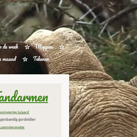
n de week
Moppen
ze maand
Tekenen
andarmen
ievingerige luiaard
genbandig gordeldier
uzenmiereneter