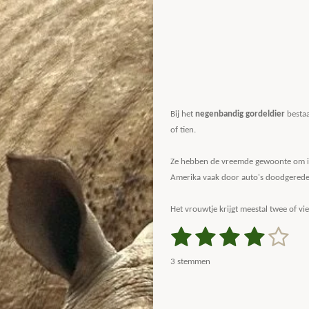
Bij het
negenbandig gordeldier
bestaa
of tien.
Ze hebben de vreemde gewoonte om in 
Amerika vaak door auto's doodgerede
Het vrouwtje krijgt meestal twee of vi
1
2
3
4
5
S
R
t
a
s
s
s
s
s
e
3 stemmen
m
t
t
t
t
t
t
m
i
e
e
e
e
e
e
n
n