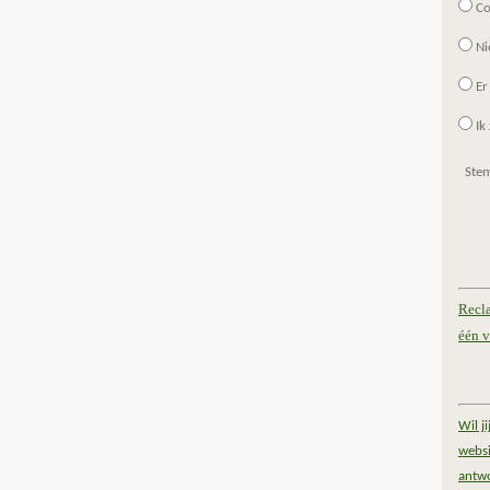
Co
Ni
Er
Ik 
Ste
Recl
één v
Wil j
websi
antw