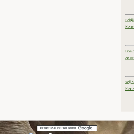
Bekij
bios
Doe m
en ve
Wij h
hier 