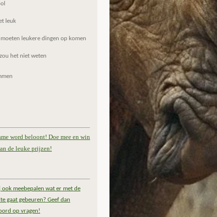
ol
et leuk
 moeten leukere dingen op komen
zou het niet weten
mmen
ame word beloont! Doe mee en win
an de leuke prijzen!
ij ook meebepalen wat er met de
te gaat gebeuren? Geef dan
oord op vragen!