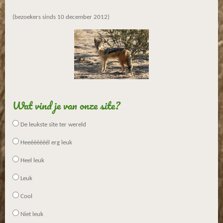
e
n
(bezoekers sinds 10 december 2012)
Wat vind je van onze site?
De leukste site ter wereld
Heeéééééél erg leuk
Heel leuk
Leuk
Cool
Niet leuk