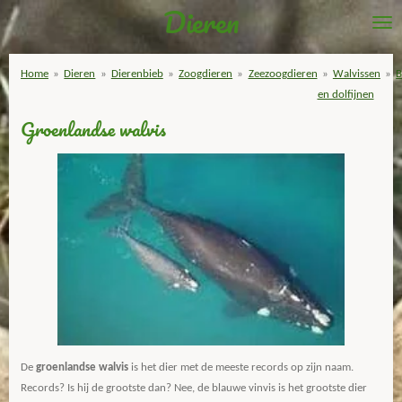
Dieren
Ga
direct
naar
Home
»
Dieren
»
Dierenbieb
»
Zoogdieren
»
Zeezoogdieren
»
Walvissen
»
B
de
en dolfijnen
hoofdinhoud
Groenlandse walvis
De
groenlandse walvis
is het dier met de meeste records op zijn naam.
Records? Is hij de grootste dan? Nee, de blauwe vinvis is het grootste dier