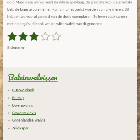
ooit. Maar deze walvis heeft de dikste speklaag, de grootste kop, de grootste
bek, de langste baleinen en kan bijna het oudst worden van alle dieren. Dit
hebben we vooral geleerd van de dode exemplaren. Ze leven vaak samen
met beloega's, die ook wel de witte walvis wordt genoemd.
1
2
3
4
5
S
R
t
a
s
s
s
s
s
e
5 stemmen
m
t
t
t
t
t
t
m
i
e
e
e
e
e
e
n
n
g
Baleinwalvissen
r
r
r
r
r
:
r
r
r
r
3
Blauwe vinvis
.
e
e
e
e
Bultrug
2
n
n
n
n
Dwergwalvis
s
Gewone vinvis
t
Groenlandse walvis
e
Zuidkaper
r
r