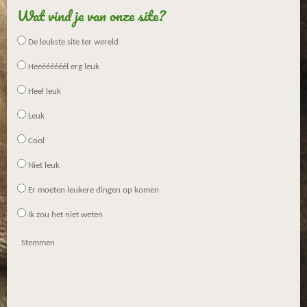
Wat vind je van onze site?
De leukste site ter wereld
Heeéééééél erg leuk
Heel leuk
Leuk
Cool
Niet leuk
Er moeten leukere dingen op komen
Ik zou het niet weten
Stemmen