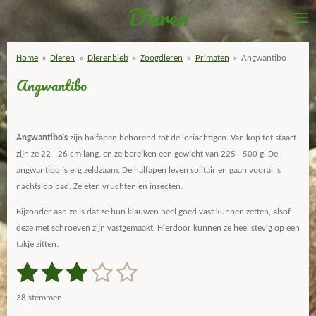
Dieren
Ga
direct
naar
Home
»
Dieren
»
Dierenbieb
»
Zoogdieren
»
Primaten
»
Angwantibo
de
Angwantibo
hoofdinhoud
Angwantibo's
zijn halfapen behorend tot de loriachtigen. Van kop tot staart
zijn ze 22 - 26 cm lang, en ze bereiken een gewicht van 225 - 500 g. De
angwantibo is erg zeldzaam. De halfapen leven solitair en gaan vooral 's
nachts op pad. Ze eten vruchten en insecten.
Bijzonder aan ze is dat ze hun klauwen heel goed vast kunnen zetten, alsof
deze met schroeven zijn vastgemaakt. Hierdoor kunnen ze heel stevig op een
takje zitten.
1
2
3
4
5
S
R
t
a
s
s
s
s
s
e
38 stemmen
m
t
m