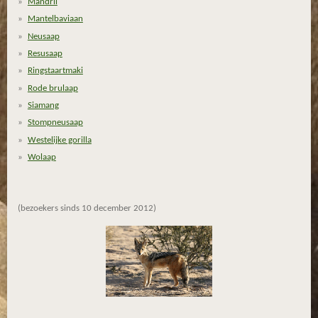
Mandril
t
Mantelbaviaan
e
Neusaap
r
Resusaap
r
Ringstaartmaki
e
Rode brulaap
n
Siamang
Stompneusaap
Westelijke gorilla
Wolaap
(bezoekers sinds 10 december 2012)