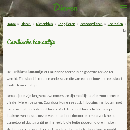
Dieren
Ga
direct
naar
Home
»
Dieren
»
Dierenbieb
»
Zoogdieren
»
Zeezoogdieren
»
Zeekoeien
»
C
de
lama
hoofdinhoud
Caribische lamantijn
De
Caribische lamantijn
of Caribische zeekoe is de grootste zeekoe ter
wereld. Zijn staart is rond en anders dan die van een doejong, die een staart
heeft als een dolfijn.
Lamantijnen zijn langzame zwemmers. Ze zijn moeilijk te zien voor mensen
die de rivieren bevaren. Daardoor komen ze vaak in botsing met boten, met
name met plezierboten in Florida. Veel dieren in Florida hebben diepe
littekens van de schroeven van buitenboordmotoren. Onderzoek heeft
aangetoond dat lamantijnen het geluid die buitenboordmotoren maken
slecht horen. Er wordt nu onderzocht of boten beter hoorbaar gemaakt