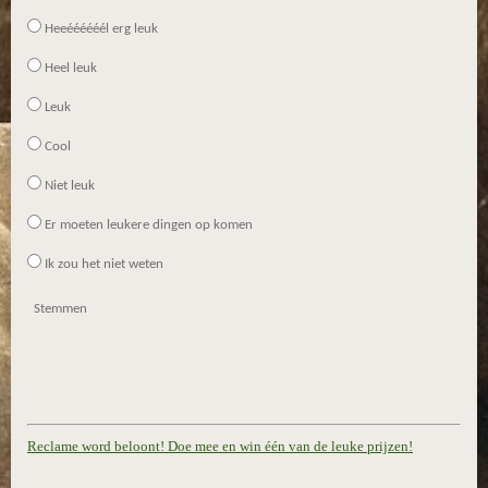
2
Heeéééééél erg leuk
9
Heel leuk
0
3
Leuk
s
Cool
t
e
Niet leuk
r
r
Er moeten leukere dingen op komen
e
Ik zou het niet weten
n
Stemmen
Reclame word beloont! Doe mee en win één van de leuke prijzen!