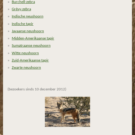
Burchell-zebra
r
Grévy-zebra
e
n
Indische neushoorn
Indische tapir
Javaanse neushoorn
Midden-Amerikaanse tapir
Sumatraanse neushoorn
Witte neushoorn
Zuid-Amerikaanse tapir
Zwarte neushoorn
(bezoekers sinds 10 december 2012)