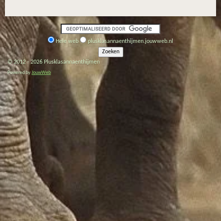
Hele web
plusklasannaenthijmen.jouwweb.nl
© 2012 - 2026 Plusklasannaenthijmen
Powered by
JouwWeb