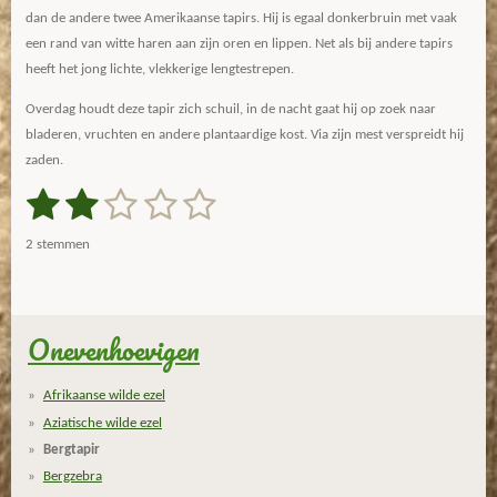
dan de andere twee Amerikaanse tapirs. Hij is egaal donkerbruin met vaak
een rand van witte haren aan zijn oren en lippen. Net als bij andere tapirs
heeft het jong lichte, vlekkerige lengtestrepen.
Overdag houdt deze tapir zich schuil, in de nacht gaat hij op zoek naar
bladeren, vruchten en andere plantaardige kost. Via zijn mest verspreidt hij
zaden.
1
2
3
4
5
S
R
t
a
s
s
s
s
s
e
2 stemmen
m
t
t
t
t
t
t
m
i
e
e
e
e
e
e
n
n
g
Onevenhoevigen
r
r
r
r
r
:
r
r
r
r
2
Afrikaanse wilde ezel
s
e
e
e
e
Aziatische wilde ezel
t
n
n
n
n
Bergtapir
e
Bergzebra
r