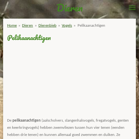
Dieren
Ga
direct
naar
Home
»
Dieren
»
Dierenbieb
»
Vogels
»
Pelikaanachtigen
de
Pelikaanachtigen
hoofdinhoud
De
pelikaanachtigen
(aalscholvers, slangenhalsvogels, fregatvogels, genten
en keerkringvogels) hebben zwemvliezen tussen hun vier tenen (eenden
hebben drie tenen) en kunnen allemaal goed zwemmen en duiken. Ze