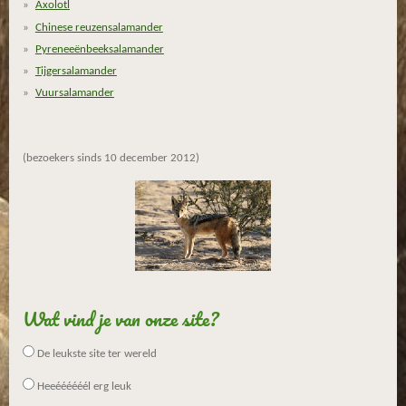
Axolotl
Chinese reuzensalamander
Pyreneeënbeeksalamander
Tijgersalamander
Vuursalamander
(bezoekers sinds 10 december 2012)
Wat vind je van onze site?
De leukste site ter wereld
Heeéééééél erg leuk