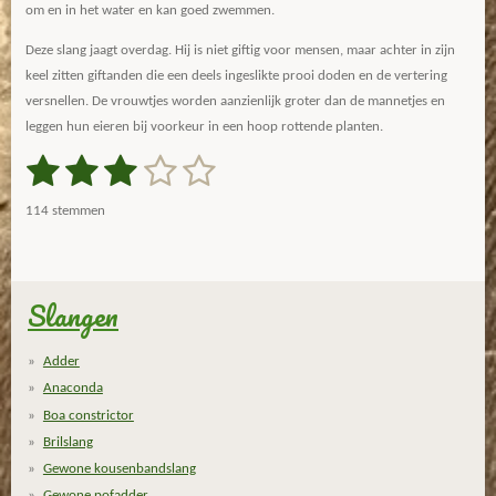
om en in het water en kan goed zwemmen.
Deze slang jaagt overdag. Hij is niet giftig voor mensen, maar achter in zijn
keel zitten giftanden die een deels ingeslikte prooi doden en de vertering
versnellen. De vrouwtjes worden aanzienlijk groter dan de mannetjes en
leggen hun eieren bij voorkeur in een hoop rottende planten.
1
2
3
4
5
S
R
t
a
s
s
s
s
s
e
114 stemmen
m
t
t
t
t
t
t
m
i
e
e
e
e
e
e
n
n
g
Slangen
r
r
r
r
r
:
r
r
r
r
2
Adder
.
e
e
e
e
Anaconda
9
n
n
n
n
Boa constrictor
7
Brilslang
3
Gewone kousenbandslang
6
Gewone pofadder