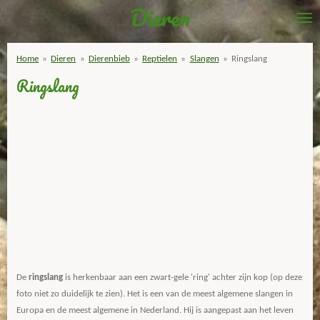
Dieren
Ga
direct
naar
Home
»
Dieren
»
Dierenbieb
»
Reptielen
»
Slangen
»
Ringslang
de
Ringslang
hoofdinhoud
De
ringslang
is herkenbaar aan een zwart-gele 'ring' achter zijn kop (op deze
foto niet zo duidelijk te zien). Het is een van de meest algemene slangen in
Europa en de meest algemene in Nederland. Hij is aangepast aan het leven