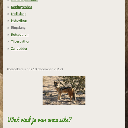
8
4
Koningscobra
2
Melkslang
1
Netpython
0
Ringslang
5
Rotspython
2
Tijgerpython
6
Zandadder
3
s
t
(bezoekers sinds 10 december 2012)
e
r
r
e
n
Wat vind je van onze site?