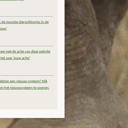
k de mooiste dierenfilmpjes in de
coop!
ee met de actie van deze website
rtel over jouw actie!
ebben een nieuws-systeem! Klik
om het nieuwssysteem te openen.