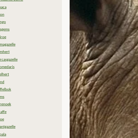
paca
zon
ngo
sgems
iroe
magazelle
mhert
rcasgazelle
omedaris
elhert
and
ffelbok
ms
renoek
raffe
oe
antgazelle
pala