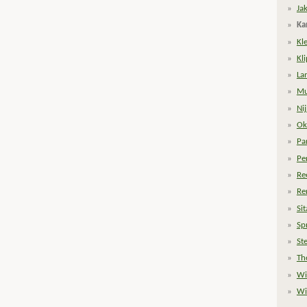
Ja
Ka
Kle
Kl
La
Mu
Ni
Ok
Pa
Pe
Re
Re
Si
Sp
St
Th
Wi
Wi