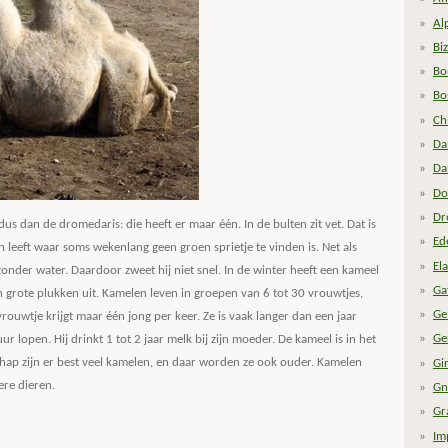
Al
Bi
Bo
Bo
Ch
Da
Da
Do
Dr
us dan de dromedaris: die heeft er maar één. In de bulten zit vet. Dat is
Ed
n leeft waar soms wekenlang geen groen sprietje te vinden is. Net als
El
der water. Daardoor zweet hij niet snel. In de winter heeft een kameel
Ga
in grote plukken uit. Kamelen leven in groepen van 6 tot 30 vrouwtjes,
Ge
ouwtje krijgt maar één jong per keer. Ze is vaak langer dan een jaar
Ge
 lopen. Hij drinkt 1 tot 2 jaar melk bij zijn moeder. De kameel is in het
hap zijn er best veel kamelen, en daar worden ze ook ouder. Kamelen
Gi
ere dieren.
Gn
Gr
Im