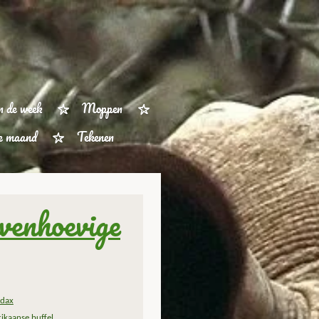
n de week
Moppen
ze maand
Tekenen
venhoevige
dax
rikaanse buffel