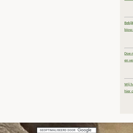
Bekij
bios
Doe m
en ve
Wij h
hier 