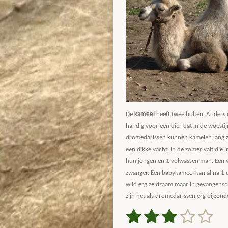
De
kameel
heeft twee bulten. Anders d
handig voor een dier dat in de woestij
dromedarissen kunnen kamelen lang zon
een dikke vacht. In de zomer valt die 
hun jongen en 1 volwassen man. Een vr
zwanger. Een babykameel kan al na 1 uur
wild erg zeldzaam maar in gevangensc
zijn net als dromedarissen erg bijzond
1
2
3
4
5
S
R
t
a