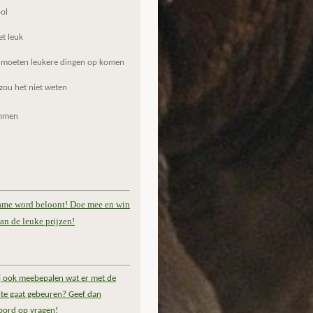
ol
et leuk
 moeten leukere dingen op komen
zou het niet weten
mmen
ame word beloont! Doe mee en win
an de leuke prijzen!
ij ook meebepalen wat er met de
te gaat gebeuren? Geef dan
oord op vragen!