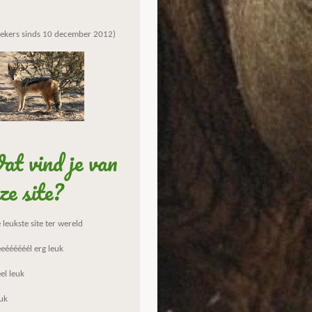
ekers sinds 10 december 2012)
t vind je van
ze site?
leukste site ter wereld
eéééééél erg leuk
el leuk
uk