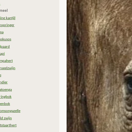
k
meel
ine kantjil
ipspringer
ma
skusos
jlpaard
api
mpahert
nseelzwijn
e
ndier
tatoenga
ringbok
eenbok
omsongazelle
ld zwijn
tstaarthert