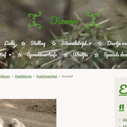
Dieren
Links
Stelling
Sitewedstrijd
Diertje va
tief
Spreekbeurtinfo
Weetjes
Specials de
dieren
»
Hoefdieren
»
Evenhoevigen
»
Kameel
E
n
Ad
Af