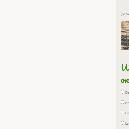
(bezo
Wa
on
De 
He
He
Le