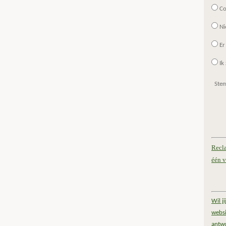
Co
Ni
Er
Ik 
Ste
Recl
één v
Wil j
websi
antw