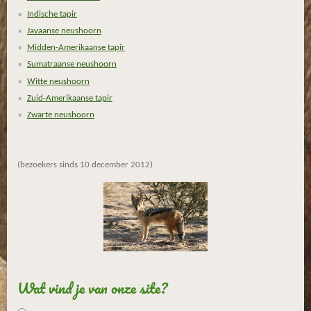
r
Indische tapir
e
Javaanse neushoorn
n
Midden-Amerikaanse tapir
Sumatraanse neushoorn
Witte neushoorn
Zuid-Amerikaanse tapir
Zwarte neushoorn
(bezoekers sinds 10 december 2012)
Wat vind je van onze site?