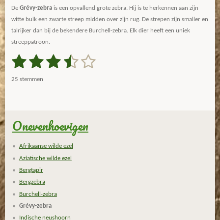
De
Grévy-zebra
is een opvallend grote zebra. Hij is te herkennen aan zijn
witte buik een zwarte streep midden over zijn rug. De strepen zijn smaller en
talrijker dan bij de bekendere Burchell-zebra. Elk dier heeft een uniek
streeppatroon.
1
2
3
4
5
S
R
t
a
s
s
s
s
s
e
25 stemmen
m
t
t
t
t
t
t
m
i
e
e
e
e
e
e
n
n
g
Onevenhoevigen
r
r
r
r
r
:
r
r
r
r
3
Afrikaanse wilde ezel
.
e
e
e
e
Aziatische wilde ezel
4
n
n
n
n
Bergtapir
4
Bergzebra
s
Burchell-zebra
t
Grévy-zebra
e
r
Indische neushoorn