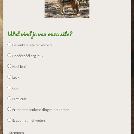
Wat vind je van onze site?
De leukste site ter wereld
Heeéééééél erg leuk
Heel leuk
Leuk
Cool
Niet leuk
Er moeten leukere dingen op komen
Ik zou het niet weten
Stemmen