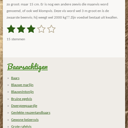
zo groot: maar 15 cm. Er is nog een andere zeevis die maanvis word
genoemd, of ook wel klompvis. Deze vis word wel 3 m groot en is de
zwaarste beenvis; hij weegt wel 2000 kg!!! Zijn voedsel bestaat uit kwallen.
1
2
3
4
5
S
R
t
a
s
s
s
s
s
e
15 stemmen
m
t
t
t
t
t
t
m
i
e
e
e
e
e
e
n
n
g
Baarsachtigen
r
r
r
r
r
:
r
r
r
r
3
Baars
.
e
e
e
e
Blauwe marlijn
1
n
n
n
n
Blauwvintonijn
3
Bruine egelvis
3
Dwergzeepaardje
3
Gevlekte reuzentandbaars
3
3
Gewone keizersvis
3
Grote rafelvis