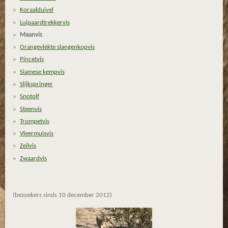
3
Koraalduivel
3
Luipaardtrekkervis
3
Maanvis
3
Orangevlekte slangenkopvis
3
Pincetvis
3
Siamese kempvis
s
Slijkspringer
t
Snotolf
e
Steenvis
r
Trompetvis
r
Vleermuisvis
e
Zeilvis
n
Zwaardvis
(bezoekers sinds 10 december 2012)