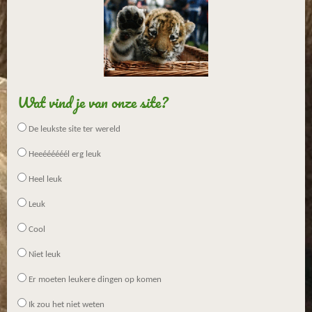
9
6
2
9
6
2
Wat vind je van onze site?
9
6
De leukste site ter wereld
s
Heeéééééél erg leuk
t
e
Heel leuk
r
Leuk
r
e
Cool
n
Niet leuk
Er moeten leukere dingen op komen
Ik zou het niet weten