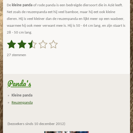
De
kleine panda
of rode panda is een bedreigde diersoort die in Azië leeft.
Net zoals de reuzenpanda eet hij veel bamboe, maar hij eet ook kleine
dieren. Hij is veel kleiner dan de reuzenpanda en lijkt meer op een wasbeer,
waarmee hij ook meer verwant mee is. Hij is 50 - 64 cm lang, en zijn staart is
28 - 50 cm lang.
1
2
3
4
5
S
R
t
a
s
s
s
s
s
e
27 stemmen
m
t
t
t
t
t
t
m
i
e
e
e
e
e
e
n
n
g
Panda's
r
r
r
r
r
:
r
r
r
r
2
Kleine panda
.
e
e
e
e
Reuzenpanda
6
n
n
n
n
2
9
(bezoekers sinds 10 december 2012)
6
2