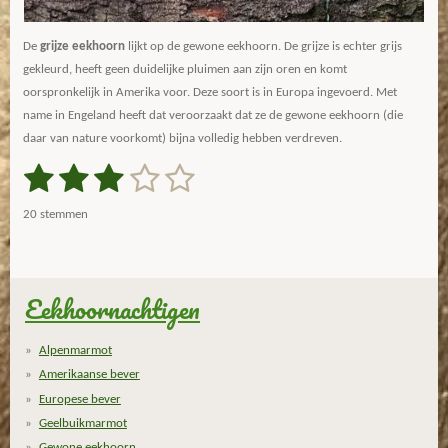
De
grijze eekhoorn
lijkt op de gewone eekhoorn. De grijze is echter grijs
gekleurd, heeft geen duidelijke pluimen aan zijn oren en komt
oorspronkelijk in Amerika voor. Deze soort is in Europa ingevoerd. Met
name in Engeland heeft dat veroorzaakt dat ze de gewone eekhoorn (die
daar van nature voorkomt) bijna volledig hebben verdreven.
1
2
3
4
5
S
R
t
a
s
s
s
s
s
e
20 stemmen
m
t
t
t
t
t
t
m
i
e
e
e
e
e
e
n
n
g
Eekhoornachtigen
r
r
r
r
r
:
r
r
r
r
2
Alpenmarmot
.
e
e
e
e
Amerikaanse bever
9
n
n
n
n
Europese bever
5
Geelbuikmarmot
s
Gewone eekhoorn