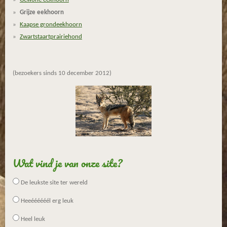
t
Grijze eekhoorn
e
r
Kaapse grondeekhoorn
r
Zwartstaartprairiehond
e
n
(bezoekers sinds 10 december 2012)
Wat vind je van onze site?
De leukste site ter wereld
Heeéééééél erg leuk
Heel leuk