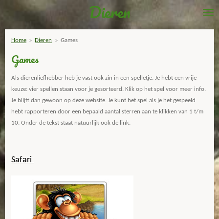
Dieren
Ga
direct
naar
Home
»
Dieren
»
Games
de
Games
hoofdinhoud
Als dierenliefhebber heb je vast ook zin in een spelletje. Je hebt een vrije
keuze: vier spellen staan voor je gesorteerd. Klik op het spel voor meer info.
Je blijft dan gewoon op deze website. Je kunt het spel als je het gespeeld
hebt rapporteren door een bepaald aantal sterren aan te klikken van 1 t/m
10. Onder de tekst staat natuurlijk ook de link.
Safari