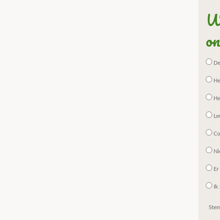
Wa
on
De 
He
He
Le
Co
Ni
Er
Ik 
Ste