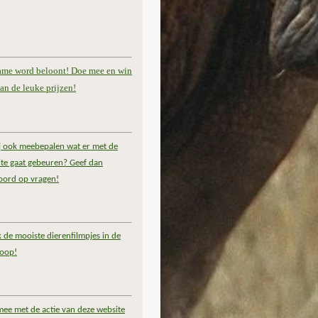
ame word beloont! Doe mee en win
an de leuke prijzen!
ij ook meebepalen wat er met de
te gaat gebeuren? Geef dan
oord op vragen!
k de mooiste dierenfilmpjes in de
coop!
ee met de actie van deze website