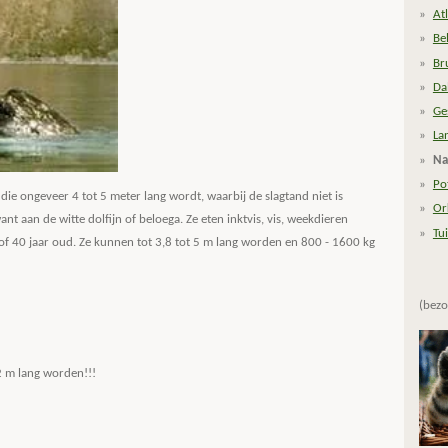
At
Be
Br
Da
Ge
La
Na
Po
die ongeveer 4 tot 5 meter lang wordt, waarbij de slagtand niet is
Or
 aan de witte dolfijn of beloega. Ze eten inktvis, vis, weekdieren
Tu
of 40 jaar oud. Ze kunnen tot 3,8 tot 5 m lang worden en 800 - 1600 kg
(bezo
2 m lang worden!!!