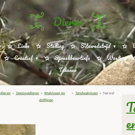
Dieren
Links
Stelling
Sitewedstrijd
D
Creatief
Spreekbeurtinfo
Weetjes
Tekenen
dieren
»
Zeezoogdieren
»
Walvissen en
»
Tandwalvissen
»
Narwal
T
dolfijnen
e