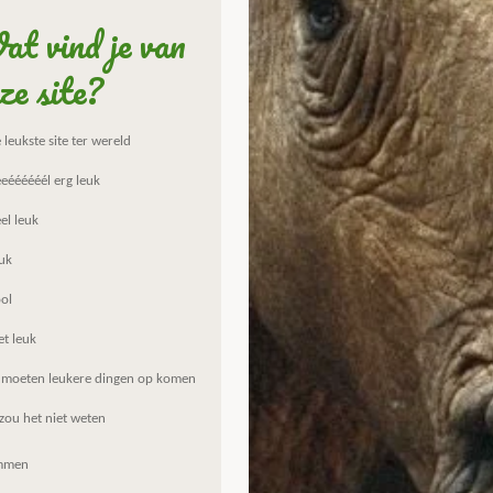
t vind je van
ze site?
leukste site ter wereld
eéééééél erg leuk
el leuk
uk
ol
et leuk
 moeten leukere dingen op komen
zou het niet weten
mmen