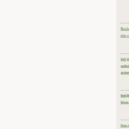
Recl
één v
Wil j
websi
antw
Bekij
bios
Doe m