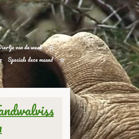
iertje van de week
Specials deze maand
andwalviss
n