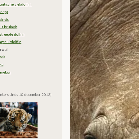
lantische vlekdolfijn
loega
uinvis
lls bruinvis
streepte dolfijn
ngsnuitdolfijn
rwal
tvis
ka
imelaar
ekers sinds 10 december 2012)