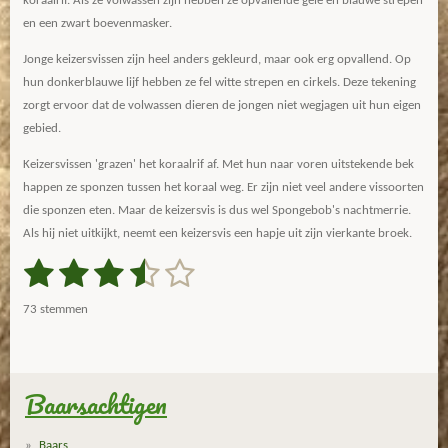
koraalrif. Als ze volwassen zijn hebben ze opvallende gele en blauwe strepen
en een zwart boevenmasker.
Jonge keizersvissen zijn heel anders gekleurd, maar ook erg opvallend. Op
hun donkerblauwe lijf hebben ze fel witte strepen en cirkels. Deze tekening
zorgt ervoor dat de volwassen dieren de jongen niet wegjagen uit hun eigen
gebied.
Keizersvissen 'grazen' het koraalrif af. Met hun naar voren uitstekende bek
happen ze sponzen tussen het koraal weg. Er zijn niet veel andere vissoorten
die sponzen eten. Maar de keizersvis is dus wel Spongebob's nachtmerrie.
Als hij niet uitkijkt, neemt een keizersvis een hapje uit zijn vierkante broek.
1
2
3
4
5
S
R
t
a
s
s
s
s
s
e
73 stemmen
m
t
t
t
t
t
t
m
i
e
e
e
e
e
e
n
n
g
Baarsachtigen
r
r
r
r
r
:
r
r
r
r
3
Baars