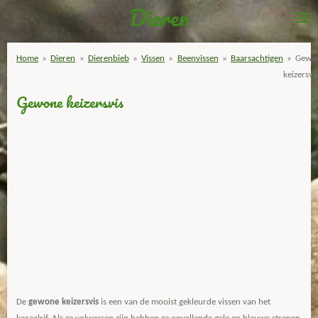
Dieren
Ga
direct
naar
Home
»
Dieren
»
Dierenbieb
»
Vissen
»
Beenvissen
»
Baarsachtigen
»
Gewo
de
keizersvi
hoofdinhoud
Gewone keizersvis
De
gewone keizersvis
is een van de mooist gekleurde vissen van het