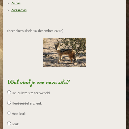
Zeilvis
n
Zwaardvis
(bezoekers sinds 10 december 2012)
Wat vind je van onze site?
De leukste site ter wereld
Heeéééééél erg leuk
Heel leuk
Leuk