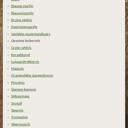
.
e
e
e
e
Blauwe marlijn
2
n
n
n
n
Blauwvintonijn
6
Bruine egelvis
0
Dwergzeepaardje
2
Gevlekte reuzentandbaars
7
3
Gewone keizersvis
9
Grote rafelvis
7
Koraalduivel
2
Luipaardtrekkervis
6
Maanvis
0
Orangevlekte slangenkopvis
2
Pincetvis
7
Siamese kempvis
s
Slijkspringer
t
Snotolf
e
Steenvis
r
Trompetvis
r
Vleermuisvis
e