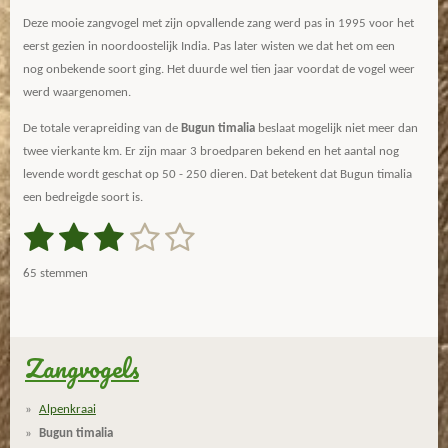
Deze mooie zangvogel met zijn opvallende zang werd pas in 1995 voor het
eerst gezien in noordoostelijk India. Pas later wisten we dat het om een
nog onbekende soort ging. Het duurde wel tien jaar voordat de vogel weer
werd waargenomen.
De totale verapreiding van de
Bugun timalia
beslaat mogelijk niet meer dan
twee vierkante km. Er zijn maar 3 broedparen bekend en het aantal nog
levende wordt geschat op 50 - 250 dieren. Dat betekent dat Bugun timalia
een bedreigde soort is.
1
2
3
4
5
S
R
t
a
s
s
s
s
s
e
65 stemmen
m
t
t
t
t
t
t
m
i
e
e
e
e
e
e
n
n
g
Zangvogels
r
r
r
r
r
:
r
r
r
r
2
Alpenkraai
.
e
e
e
e
Bugun timalia
9