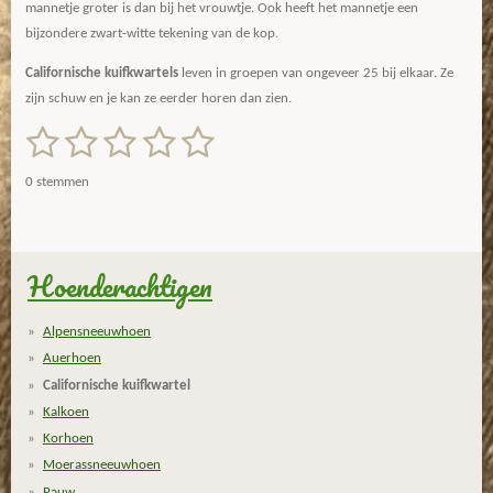
mannetje groter is dan bij het vrouwtje. Ook heeft het mannetje een
bijzondere zwart-witte tekening van de kop.
Californische kuifkwartels
leven in groepen van ongeveer 25 bij elkaar. Ze
zijn schuw en je kan ze eerder horen dan zien.
1
2
3
4
5
S
R
t
a
s
s
s
s
s
e
0 stemmen
m
t
t
t
t
t
t
m
i
e
e
e
e
e
e
n
n
g
Hoenderachtigen
r
r
r
r
r
:
r
r
r
r
0
Alpensneeuwhoen
s
e
e
e
e
Auerhoen
t
n
n
n
n
Californische kuifkwartel
e
Kalkoen
r
Korhoen
r
Moerassneeuwhoen
e
n
Pauw