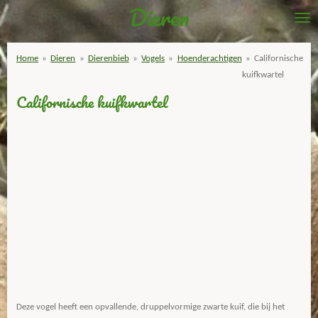
Dieren
Ga
direct
naar
Home
»
Dieren
»
Dierenbieb
»
Vogels
»
Hoenderachtigen
»
Californische
de
kuifkwartel
hoofdinhoud
Californische kuifkwartel
Deze vogel heeft een opvallende, druppelvormige zwarte kuif, die bij het