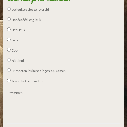
6
De leukste site ter wereld
3
1
Heeéééééél erg leuk
5
Heel leuk
7
9
Leuk
s
Cool
t
e
Niet leuk
r
r
Er moeten leukere dingen op komen
e
Ik zou het niet weten
n
Stemmen