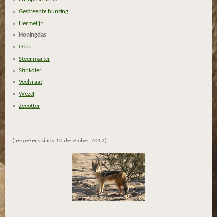
8
Gestreepte bunzing
1
8
Hermelijn
1
Honingdas
8
Otter
1
Steenmarter
8
Stinkdier
1
Veelvraat
8
Wezel
2
Zeeotter
s
t
e
(bezoekers sinds 10 december 2012)
r
r
e
n