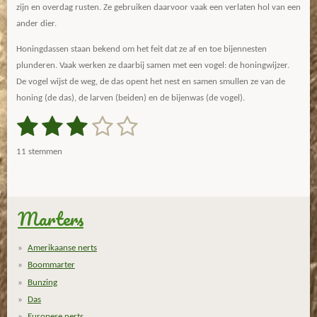
zijn en overdag rusten. Ze gebruiken daarvoor vaak een verlaten hol van een
ander dier.
Honingdassen staan bekend om het feit dat ze af en toe bijennesten
plunderen. Vaak werken ze daarbij samen met een vogel: de honingwijzer.
De vogel wijst de weg, de das opent het nest en samen smullen ze van de
honing (de das), de larven (beiden) en de bijenwas (de vogel).
1
2
3
4
5
S
R
t
a
s
s
s
s
s
e
11 stemmen
m
t
t
t
t
t
t
m
i
e
e
e
e
e
e
n
n
g
Marters
r
r
r
r
r
:
r
r
r
r
3
Amerikaanse nerts
.
e
e
e
e
Boommarter
1
n
n
n
n
Bunzing
8
Das
1
Europese nerts