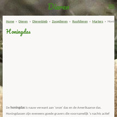
Dieren
Ga
direct
naar
Home
»
Dieren
»
Dierenbieb
»
Zoogdieren
»
Roofdieren
»
Marters
»
Honin
de
Honingdas
hoofdinhoud
De
honingdas
is nauw verwant aan 'onze' das en de Amerikaanse das.
Honingdassen zijn eveneens goede gravers die voornamelijk 's nachts actief