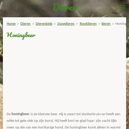
Dieren
Ga
direct
naar
Home
»
Dieren
»
Dierenbieb
»
Zoogdieren
»
Roofdieren
»
Beren
»
Honingb
de
Honingbeer
hoofdinhoud
De
honingbeer
is de kleinste beer. Hij is zwart tot donkerbruin en heeft een
witte tot gele vlek op zijn borst. Hij heeft kort en glad haar: zijn vacht lijkt
meer op die van een kortharige hond. De honingbeer komt alleen in warme