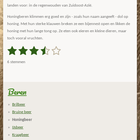
landen voor: in de regenwouden van Zuidoost-Azië.
Honingberen klimmen erg goed en zijn - zoals hun naam aangeeft - dol op
honing. Met hun sterke klauwen breken ze een bijennest open en likken de
honing met hun lange tong op. Ze eten ook eieren en kleine dieren, maar
toch vooral vruchten.
1
2
3
4
5
S
R
t
a
s
s
s
s
s
e
6 stemmen
m
t
t
t
t
t
t
m
i
e
e
e
e
e
e
n
n
g
Beren
r
r
r
r
r
:
r
r
r
r
3
Brilbeer
.
e
e
e
e
Bruine beer
3
n
n
n
n
Honingbeer
3
IJsbeer
3
Kraagbeer
3