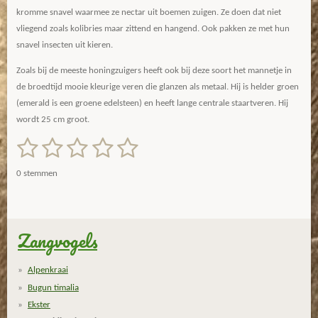
kromme snavel waarmee ze nectar uit boemen zuigen. Ze doen dat niet
vliegend zoals kolibries maar zittend en hangend. Ook pakken ze met hun
snavel insecten uit kieren.
Zoals bij de meeste honingzuigers heeft ook bij deze soort het mannetje in
de broedtijd mooie kleurige veren die glanzen als metaal. Hij is helder groen
(emerald is een groene edelsteen) en heeft lange centrale staartveren. Hij
wordt 25 cm groot.
1
2
3
4
5
S
R
t
a
s
s
s
s
s
e
0 stemmen
m
t
t
t
t
t
t
m
i
e
e
e
e
e
e
n
n
g
Zangvogels
r
r
r
r
r
:
r
r
r
r
0
Alpenkraai
s
e
e
e
e
Bugun timalia
t
n
n
n
n
Ekster
e