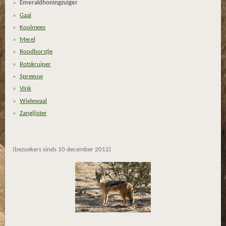
Emeraldhoningzuiger
r
Gaai
r
Koolmees
e
n
Merel
Roodborstje
Rotskruiper
Spreeuw
Vink
Wielewaal
Zanglijster
(bezoekers sinds 10 december 2012)