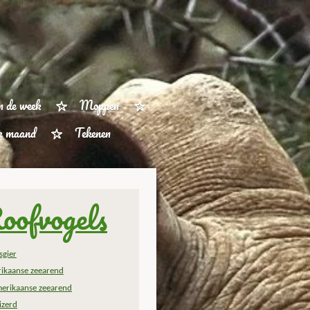
n de week
Moppen
ze maand
Tekenen
oofvogels
sgier
rikaanse zeearend
erikaanse zeearend
izerd