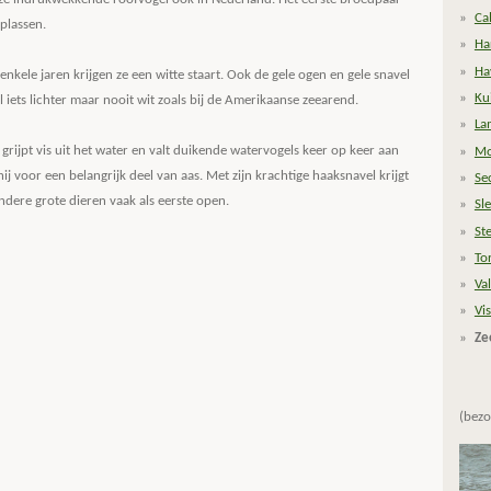
Ca
plassen.
Ha
Ha
enkele jaren krijgen ze een witte staart. Ook de gele ogen en gele snavel
Ku
iets lichter maar nooit wit zoals bij de Amerikaanse zeearend.
La
j grijpt vis uit het water en valt duikende watervogels keer op keer aan
Mo
ij voor een belangrijk deel van aas. Met zijn krachtige haaksnavel krijgt
Se
dere grote dieren vaak als eerste open.
Sl
St
To
Val
Vi
Ze
(bezo