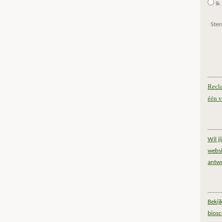
Ik 
Ste
Recl
één v
Wil j
websi
antw
Bekij
bios