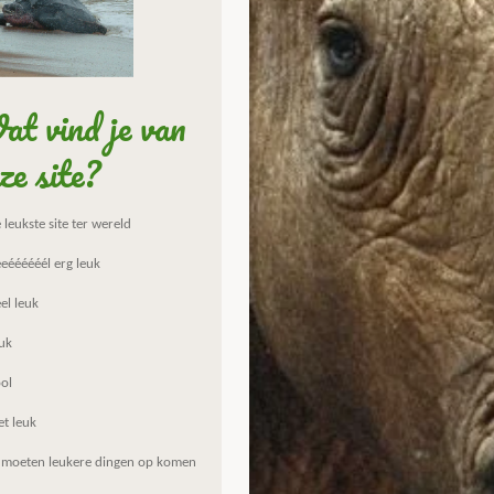
t vind je van
ze site?
leukste site ter wereld
eéééééél erg leuk
el leuk
uk
ol
et leuk
 moeten leukere dingen op komen