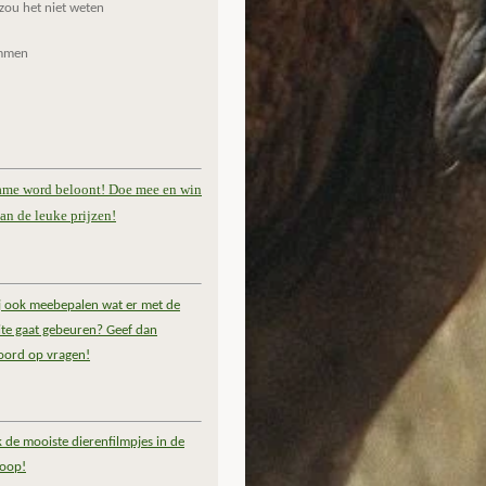
zou het niet weten
mmen
ame word beloont! Doe mee en win
an de leuke prijzen!
ij ook meebepalen wat er met de
te gaat gebeuren? Geef dan
oord op vragen!
k de mooiste dierenfilmpjes in de
coop!