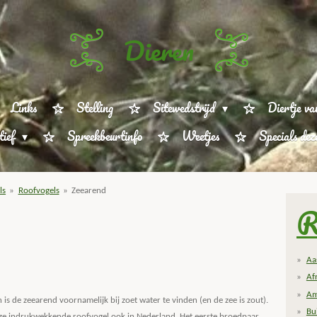
Dieren
Links
Stelling
Sitewedstrijd
Diertje va
tief
Spreekbeurtinfo
Weetjes
Specials de
ls
»
Roofvogels
»
Zeearend
R
Aa
Af
Am
s de zeearend voornamelijk bij zoet water te vinden (en de zee is zout).
Bu
ze indrukwekkende roofvogel ook in Nederland. Het eerste broedpaar