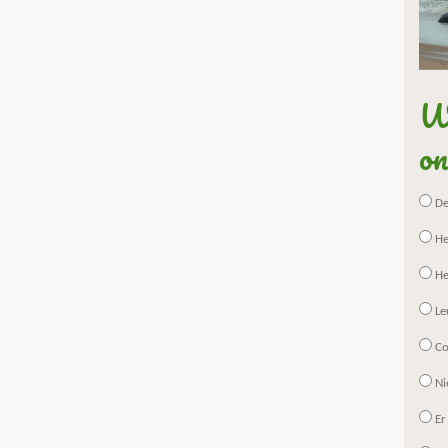
Wa
on
De 
He
He
Le
Co
Ni
Er