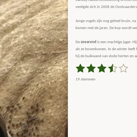
vestigde zich in 2006 de Oostvaarders
Jonge vogels zijn nog geheel bruin, na 
komen met de jaren. De kop wordt wel 
De
zeearend
is een machtige jager. Hi
als ze bovenkomen. In de winter leeft h
hij de buikwand van dode herten en an
1
2
3
4
5
S
R
t
a
s
s
s
s
s
e
19 stemmen
m
t
t
t
t
t
t
m
i
e
e
e
e
e
e
n
n
g
r
r
r
r
r
:
r
r
r
r
3
.
e
e
e
e
2
n
n
n
n