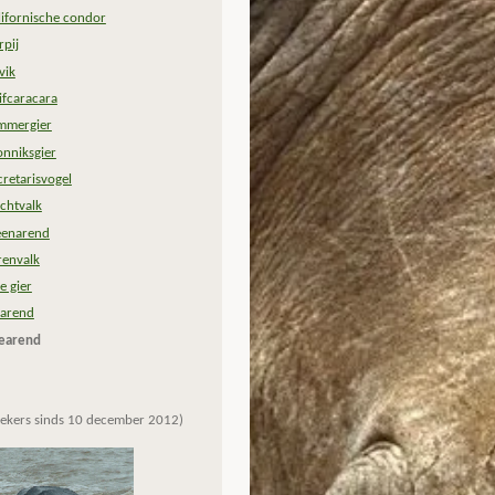
lifornische condor
rpij
vik
ifcaracara
mmergier
nniksgier
cretarisvogel
echtvalk
eenarend
renvalk
e gier
sarend
earend
ekers sinds 10 december 2012)