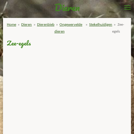
Dieren
Ga
direct
naar
Home
»
Dieren
»
Dierenbieb
»
Ongewervelde
»
Stekelhuidigen
»
Zee-
de
dieren
egels
hoofdinhoud
Zee-egels