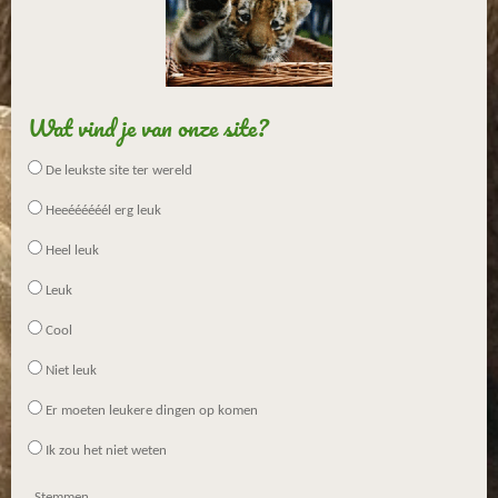
Wat vind je van onze site?
De leukste site ter wereld
Heeéééééél erg leuk
Heel leuk
Leuk
Cool
Niet leuk
Er moeten leukere dingen op komen
Ik zou het niet weten
Stemmen