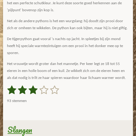
het een perfecte schutkleur. Je kunt deze soorte goed herkennen aan de
'pijlpunt' bovenop zijn kop is.
Net als de andere pythons is het een wurgslang: hij doodt zijn prooi door
zich er omheen te wikkelen. De python kan ook bijten, maar hij is niet giftig.
De tijgerpython gaat vooral 's nachts op jacht. In spleetjes bij zijn mond
heeft hij speciale warmtezintuigen om een prooi in het donker mee op te
sporen.
Het vrouwtje wordt groter dan het mannetje. Per keer legt ze 18 tot 55
eieren in een holle boom of een kuil. Ze wikkelt zich om de eieren heen en
als dat nodig is trilt ze haar spieren waardoor haar lichaam warmer wordt.
1
2
3
4
5
S
R
t
a
s
s
s
s
s
e
93 stemmen
m
t
t
t
t
t
t
m
i
e
e
e
e
e
e
n
n
g
Slangen
r
r
r
r
r
: