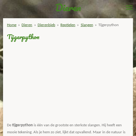
Dieren
Ga
direct
naar
Home
»
Dieren
»
Dierenbieb
»
Reptielen
»
Slangen
»
Tijgerpython
de
Tijgerpython
hoofdinhoud
De
tijgerpython
is één van de grootste en sterkste slangen. Hij heeft een
mooie tekening. Als je hem zo ziet, lijkt dat opvallend. Maar in de natuur is