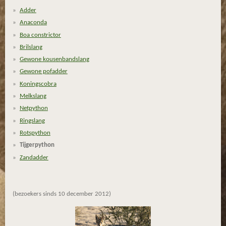
r
r
r
r
2
Adder
.
e
e
e
e
Anaconda
9
n
n
n
n
Boa constrictor
2
Brilslang
4
Gewone kousenbandslang
7
Gewone pofadder
3
1
Koningscobra
1
Melkslang
8
Netpython
2
Ringslang
7
Rotspython
9
Tijgerpython
5
Zandadder
7
s
t
(bezoekers sinds 10 december 2012)
e
r
r