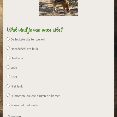
e
n
Wat vind je van onze site?
De leukste site ter wereld
Heeéééééél erg leuk
Heel leuk
Leuk
Cool
Niet leuk
Er moeten leukere dingen op komen
Ik zou het niet weten
Stemmen