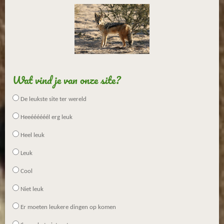
Wat vind je van onze site?
De leukste site ter wereld
Heeéééééél erg leuk
Heel leuk
Leuk
Cool
Niet leuk
Er moeten leukere dingen op komen