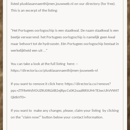
listed plusklasannaenthijmen.jouwweb.nl on our directory (for free).
This is an excerpt of the listing:
"Het Portugees oorlogsschip is een staatkwal. De naam staatkwal is een
beetje verwarrend: het Portugees oorlogsschip is namelijk geen kwal
maar behoort tot de hydrozoën. Eén Portugees oorlogsschip bestaat in
werkelijkheid een uit ..."
You can take a look at the full listing here: --
https://directoria.co/plusklasannaenthijmen-jouwweb-nl
If you want to remove it click here: https://directoria.co/remove?
ppc=ZTFReWdVOUZRU0RLblB2ejRpcCs0K2xaalRRSUMrTEJwcUhVVWtT
QktkVT0=
If you want to make any changes, please, claim your listing by clicking
on the "claim now!" button below your contact information.