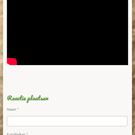
Reactie plaatsen
Naam *
E-mailadres *