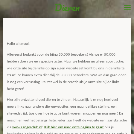
Dieren
Ga
direct
naar
de
hoofdinhoud
Hallo allemaal,
Allereerst bedankt voor de bijna 30.000 bezoekers! Als we er 50.000
hebben doen we een speciale actie. Maar we hebben nu al een soort actie:
wie onze site bij de links op zijn eigen website zet komt bij ons in de links te
staan! Zo komen extra dichtbij de 50.000 bezoekers. Wat we dan gaan doen
is nog een verrassing. P.s. zet wel in de reactie als je onze site bij de links
hebt gezet!
Hier zijn ontzettend veel dieren te vinden. Natuurlijk is er nog heel veel
meer: links naar andere dierenwebsites, een maandelijkse stelling, een
sitewedstrijd, tips over hoe je actie kunt voeren, moppen en nog meer! En
misschien wel het belangrijkste: ieder jaar heeft de website een jaarlijks actie
via
www.rangerclub.nl
!
Klik hier om naar onze pagina te gaan!
Via je