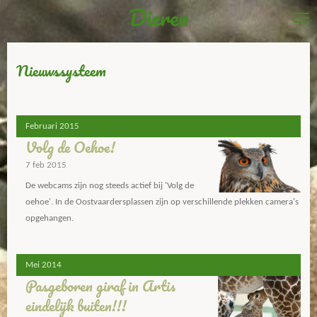
Dieren
Ga
direct
naar
de
Nieuwssysteem
hoofdinhoud
Februari 2015
Volg de Oehoe!
7 feb 2015
De webcams zijn nog steeds actief bij 'Volg de
oehoe'. In de Oostvaardersplassen zijn op verschillende plekken camera's
opgehangen.
Mei 2014
Pasgeboren giraf in Artis
eindelijk buiten!!!