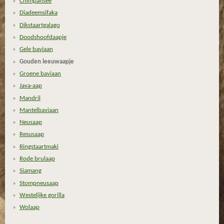
3
Chimpansee
4
Diadeemsifaka
7
Dikstaartgalago
8
Doodshoofdaapje
2
Gele baviaan
6
Gouden leeuwaapje
0
Groene baviaan
9
Java-aap
s
Mandril
t
Mantelbaviaan
e
Neusaap
r
Resusaap
r
Ringstaartmaki
e
Rode brulaap
n
Siamang
Stompneusaap
Westelijke gorilla
Wolaap