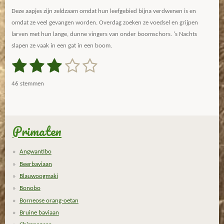
Deze aapjes zijn zeldzaam omdat hun leefgebied bijna verdwenen is en
omdat ze veel gevangen worden. Overdag zoeken ze voedsel en grijpen
larven met hun lange, dunne vingers van onder boomschors. 's Nachts
slapen ze vaak in een gat in een boom.
1
2
3
4
5
S
R
t
a
s
s
s
s
s
e
46 stemmen
m
t
t
t
t
t
t
m
i
e
e
e
e
e
e
n
n
g
Primaten
r
r
r
r
r
:
r
r
r
r
2
Angwantibo
.
e
e
e
e
Beerbaviaan
9
n
n
n
n
Blauwoogmaki
1
Bonobo
3
Borneose orang-oetan
0
Bruine baviaan
4