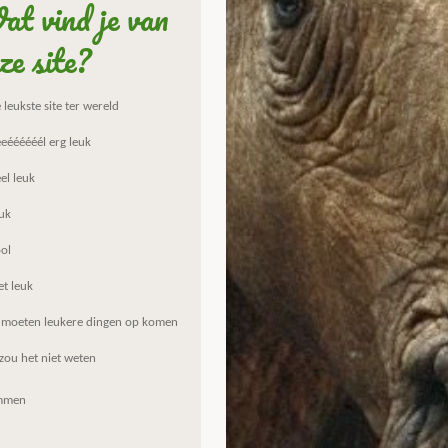
t vind je van
ze site?
leukste site ter wereld
eéééééél erg leuk
el leuk
uk
ol
et leuk
 moeten leukere dingen op komen
zou het niet weten
mmen