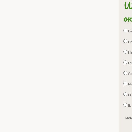
Wa
on
De 
He
He
Le
Co
Ni
Er
Ik 
Ste