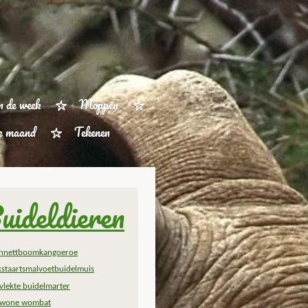
n de week
Moppen
ze maand
Tekenen
uideldieren
nnettboomkangoeroe
kstaartsmalvoetbuidelmuis
vlekte buidelmarter
wone wombat