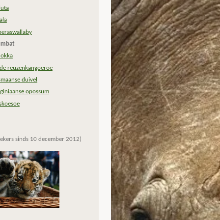
luta
ala
eraswallaby
mbat
okka
de reuzenkangoeroe
smaanse duivel
rginiaanse opossum
skoesoe
ekers sinds 10 december 2012)