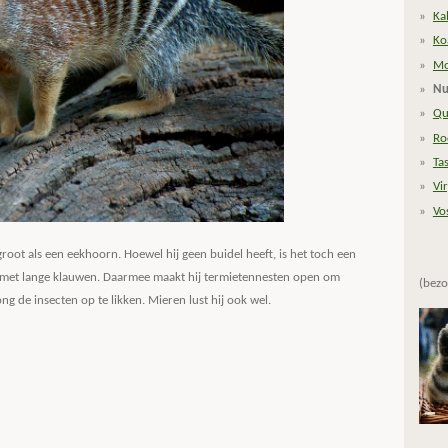
Ka
Ko
Mo
Nu
Qu
Ro
Ta
Vi
Vo
groot als een eekhoorn. Hoewel hij geen buidel heeft, is het toch een
en met lange klauwen. Daarmee maakt hij termietennesten open om
(bezo
ng de insecten op te likken. Mieren lust hij ook wel.