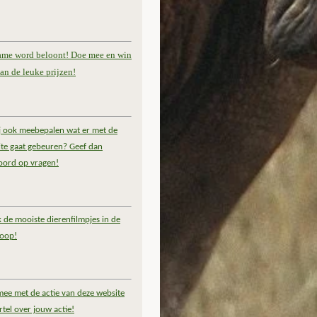
ame word beloont! Doe mee en win
an de leuke prijzen!
ij ook meebepalen wat er met de
te gaat gebeuren? Geef dan
oord op vragen!
k de mooiste dierenfilmpjes in de
coop!
ee met de actie van deze website
rtel over jouw actie!