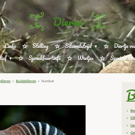
Dieren
Links
Stelling
Sitewedstrijd
Diertje va
tief
Spreekbeurtinfo
Weetjes
Specials de
dieren
»
Buideldieren
»
Numbat
B
Be
Di
Ge
Ge