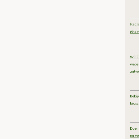
Recl
één v
Wil j
websi
antw
Bekij
bios
Doe m
en ve