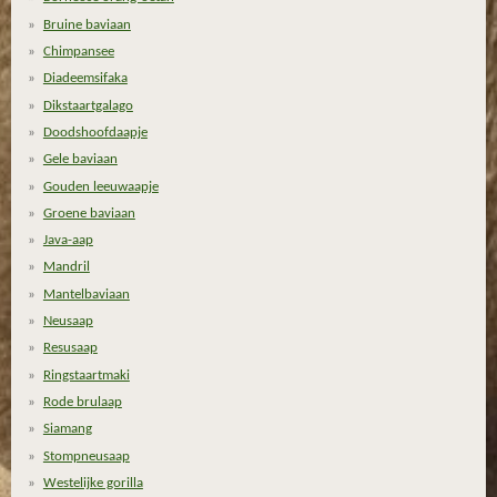
Bruine baviaan
5
7
Chimpansee
1
Diadeemsifaka
4
Dikstaartgalago
2
Doodshoofdaapje
8
Gele baviaan
5
Gouden leeuwaapje
7
Groene baviaan
1
Java-aap
s
Mandril
t
Mantelbaviaan
e
Neusaap
r
Resusaap
r
Ringstaartmaki
e
Rode brulaap
n
Siamang
Stompneusaap
Westelijke gorilla