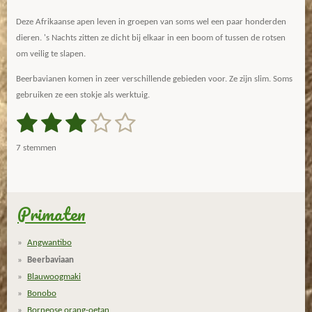
Deze Afrikaanse apen leven in groepen van soms wel een paar honderden
dieren. 's Nachts zitten ze dicht bij elkaar in een boom of tussen de rotsen
om veilig te slapen.
Beerbavianen komen in zeer verschillende gebieden voor. Ze zijn slim. Soms
gebruiken ze een stokje als werktuig.
1
2
3
4
5
S
R
t
a
s
s
s
s
s
e
7 stemmen
m
t
t
t
t
t
t
m
i
e
e
e
e
e
e
n
n
g
Primaten
r
r
r
r
r
:
r
r
r
r
3
Angwantibo
.
e
e
e
e
Beerbaviaan
1
n
n
n
n
Blauwoogmaki
4
Bonobo
2
Borneose orang-oetan
8