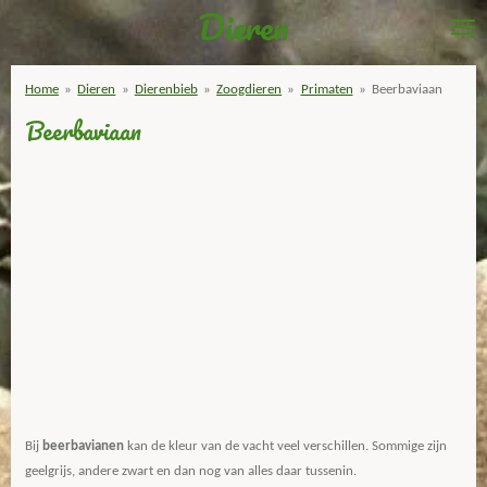
Dieren
Ga
direct
naar
Home
»
Dieren
»
Dierenbieb
»
Zoogdieren
»
Primaten
»
Beerbaviaan
de
Beerbaviaan
hoofdinhoud
Bij
beerbavianen
kan de kleur van de vacht veel verschillen. Sommige zijn
geelgrijs, andere zwart en dan nog van alles daar tussenin.