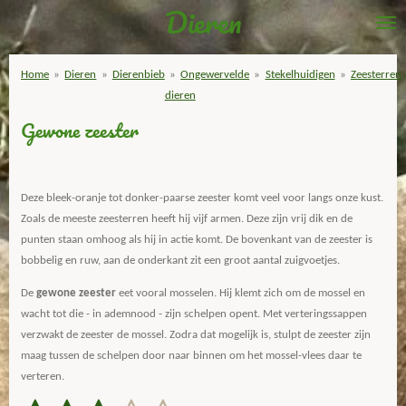
Dieren
Ga
direct
naar
Home
»
Dieren
»
Dierenbieb
»
Ongewervelde
»
Stekelhuidigen
»
Zeesterren
de
dieren
hoofdinhoud
Gewone zeester
Deze bleek-oranje tot donker-paarse zeester komt veel voor langs onze kust.
Zoals de meeste zeesterren heeft hij vijf armen. Deze zijn vrij dik en de
punten staan omhoog als hij in actie komt. De bovenkant van de zeester is
bobbelig en ruw, aan de onderkant zit een groot aantal zuigvoetjes.
De
gewone zeester
eet vooral mosselen. Hij klemt zich om de mossel en
wacht tot die - in ademnood - zijn schelpen opent. Met verteringssappen
verzwakt de zeester de mossel. Zodra dat mogelijk is, stulpt de zeester zijn
maag tussen de schelpen door naar binnen om het mossel-vlees daar te
verteren.
S