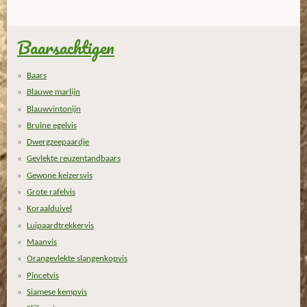
t
t
t
t
t
i
e
e
e
e
e
e
n
n
g
Baarsachtigen
r
r
r
r
r
:
r
r
r
r
3
Baars
.
e
e
e
e
Blauwe marlijn
6
n
n
n
n
Blauwvintonijn
s
Bruine egelvis
t
Dwergzeepaardje
e
Gevlekte reuzentandbaars
r
r
Gewone keizersvis
e
Grote rafelvis
n
Koraalduivel
Luipaardtrekkervis
Maanvis
Orangevlekte slangenkopvis
Pincetvis
Siamese kempvis