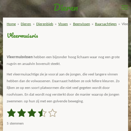
Dieren
Ga
direct
naar
Home
»
Dieren
»
Dierenbieb
»
Vissen
»
Beenvissen
»
Baarsachtigen
»
Vleer
de
Vleermuisvis
hoofdinhoud
Vleermuisvissen
hebben een bijzonder hoog lichaam waar nog een grote
rugvin en anaalvin bovenuit steekt.
Het vleermuisachtige zie je vooral aan de jongen, die veel langere vinnen
hebben dan de volwassenen. Daarnaast hebben ze ook fellere kleuren. Zo
lijken ze op een soort platwormen die niet veel gegeten wordt door
roofvissen. En dat wordt nog versterkt door de manier waarop de jongen
zwemmen: op hun zij met een golvende beweging.
1
2
3
4
5
S
R
t
a
s
s
s
s
s
e
5 stemmen
m
t
m