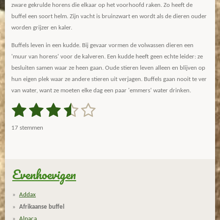
zware gekrulde horens die elkaar op het voorhoofd raken. Zo heeft de
buffel een soort helm. Zijn vacht is bruinzwart en wordt als de dieren ouder
worden grijzer en kaler.
Buffels leven in een kudde. Bij gevaar vormen de volwassen dieren een
'muur van horens' voor de kalveren. Een kudde heeft geen echte leider: ze
besluiten samen waar ze heen gaan. Oude stieren leven alleen en blijven op
hun eigen plek waar ze andere stieren uit verjagen. Buffels gaan nooit te ver
van water, want ze moeten elke dag een paar 'emmers' water drinken.
1
2
3
4
5
S
R
t
a
s
s
s
s
s
e
17 stemmen
m
t
t
t
t
t
t
m
i
e
e
e
e
e
e
n
n
g
Evenhoevigen
r
r
r
r
r
:
r
r
r
r
3
Addax
.
e
e
e
e
Afrikaanse buffel
6
Alpaca