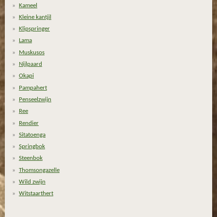
Kameel
Kleine kantjil
Klipspringer
Lama
Muskusos
Nijlpaard
Okapi
Pampahert
Penseelzwijn
Ree
Rendier
Sitatoenga
Springbok
Steenbok
Thomsongazelle
Wild zwijn
Witstaarthert