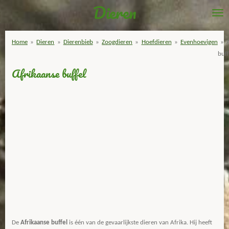
Dieren
Ga
direct
naar
Home
»
Dieren
»
Dierenbieb
»
Zoogdieren
»
Hoefdieren
»
Evenhoevigen
»
de
buff
hoofdinhoud
Afrikaanse buffel
De
Afrikaanse buffel
is één van de gevaarlijkste dieren van Afrika. Hij heeft