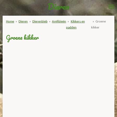
Dieren
Ga
direct
naar
Home
»
Dieren
»
Dierenbieb
»
Amfibieën
»
Kikkers en
»
Groene
de
padden
kikker
hoofdinhoud
Groene kikker