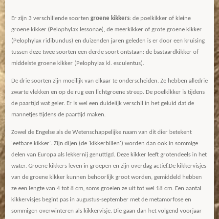
Er zijn 3 verschillende soorten
groene kikkers
: de poelkikker of kleine
groene kikker (Pelophylax lessonae), de meerkikker of grote groene kikker
(Pelophylax ridibundus) en duizenden jaren geleden is er door een kruising
tussen deze twee soorten een derde soort ontstaan: de bastaardkikker of
middelste groene kikker (Pelophylax kl. esculentus).
De drie soorten zijn moeilijk van elkaar te onderscheiden. Ze hebben alledrie
zwarte vlekken en op de rug een lichtgroene streep. De poelkikker is tijdens
de paartijd wat geler. Er is wel een duidelijk verschil in het geluid dat de
mannetjes tijdens de paartijd maken.
Zowel de Engelse als de Wetenschappelijke naam van dit dier betekent
'eetbare kikker'. Zijn dijen (de 'kikkerbillen') worden dan ook in sommige
delen van Europa als lekkernij genuttigd. Deze kikker leeft grotendeels in het
water. Groene kikkers leven in groepen en zijn overdag actief.De kikkervisjes
van de groene kikker kunnen behoorlijk groot worden, gemiddeld hebben
ze een lengte van 4 tot 8 cm, soms groeien ze uit tot wel 18 cm. Een aantal
kikkervisjes begint pas in augustus-september met de metamorfose en
sommigen overwinteren als kikkervisje. Die gaan dan het volgend voorjaar