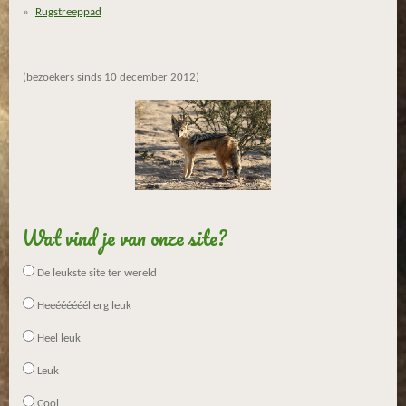
Rugstreeppad
(bezoekers sinds 10 december 2012)
Wat vind je van onze site?
De leukste site ter wereld
Heeéééééél erg leuk
Heel leuk
Leuk
Cool