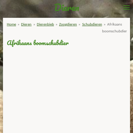
Dieren
Ga
direct
naar
Home
»
Dieren
»
Dierenbieb
»
Zoogdieren
»
Schubdieren
»
Afrikaans
de
boomschubdier
hoofdinhoud
Afrikaans boomschubdier