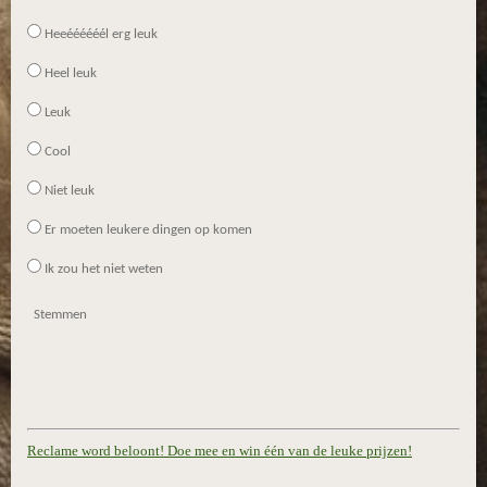
s
Heeéééééél erg leuk
t
e
Heel leuk
r
Leuk
r
e
Cool
n
Niet leuk
Er moeten leukere dingen op komen
Ik zou het niet weten
Stemmen
Reclame word beloont! Doe mee en win één van de leuke prijzen!