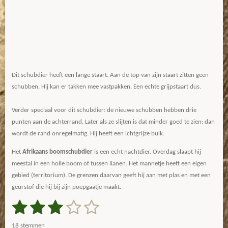
Dit schubdier heeft een lange staart. Aan de top van zijn staart zitten geen
schubben. Hij kan er takken mee vastpakken. Een echte grijpstaart dus.
Verder speciaal voor dit schubdier: de nieuwe schubben hebben drie
punten aan de achterrand. Later als ze slijten is dat minder goed te zien: dan
wordt de rand onregelmatig. Hij heeft een ichtgrijze buik.
Het
Afrikaans boomschubdier
is een echt nachtdier. Overdag slaapt hij
meestal in een holle boom of tussen lianen. Het mannetje heeft een eigen
gebied (territorium). De grenzen daarvan geeft hij aan met plas en met een
geurstof die hij bij zijn poepgaatje maakt.
1
2
3
4
5
S
R
t
a
s
s
s
s
s
e
18 stemmen
m