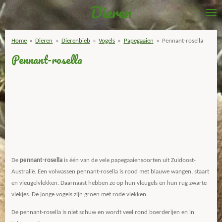
Dieren
Ga
direct
naar
Home
»
Dieren
»
Dierenbieb
»
Vogels
»
Papegaaien
»
Pennant-rosella
de
Pennant-rosella
hoofdinhoud
De
pennant-rosella
is één van de vele papegaaiensoorten uit Zuidoost-
Australië. Een volwassen pennant-rosella is rood met blauwe wangen, staart
en vleugelvlekken. Daarnaast hebben ze op hun vleugels en hun rug zwarte
vlekjes. De jonge vogels zijn groen met rode vlekken.
De pennant-rosella is niet schuw en wordt veel rond boerderijen en in