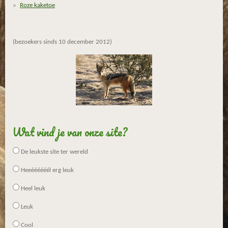
r
Roze kaketoe
e
n
(bezoekers sinds 10 december 2012)
Wat vind je van onze site?
De leukste site ter wereld
Heeéééééél erg leuk
Heel leuk
Leuk
Cool