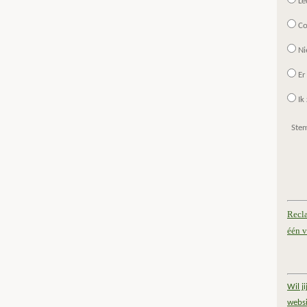
Le
Co
Ni
Er
Ik 
Ste
Recl
één v
Wil j
websi