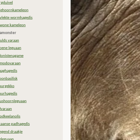
rgduivel
iehoornkameleon
vlekte wormhagedis
wone kameleon
lamonster
ulds varaan
oene leguaan
lonistenagame
modovaraan
aaghagedis
oonbasilisk
urgekko
urhagedis
ushoornleguaan
jlvaraan
odkeelanolis
xaanse padhagedis
iegend draakje
eleguaan