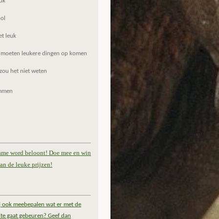
uk
ol
et leuk
 moeten leukere dingen op komen
zou het niet weten
mmen
ame word beloont! Doe mee en win
an de leuke prijzen!
ij ook meebepalen wat er met de
te gaat gebeuren? Geef dan