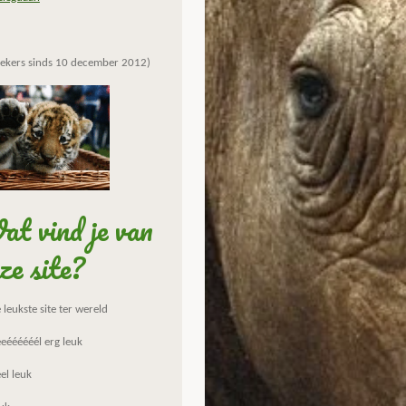
ekers sinds 10 december 2012)
t vind je van
ze site?
leukste site ter wereld
eéééééél erg leuk
el leuk