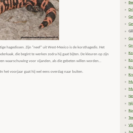
Be
Dr
Ge
Ge
Gi
Go
Gr
ftige hagedissen. Zijn "neef" uit West-Mexico is de korsthagedis. Het
Ko
onderkaak, die begint te werken zodra hij gaat bijten. De kleuren op zijn
Ko
 een waarschuwing voor vijanden, als die gebeten willen worden...
Kr
 In het voorjaar gaat hij wel eens overdag naar buiten.
Kr
Mu
Mu
Ne
Ni
Ro
Te
Vl
Ze