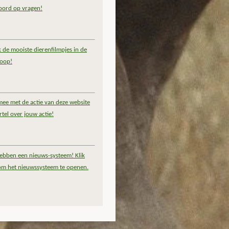
oord op vragen!
k de mooiste dierenfilmpjes in de
coop!
ee met de actie van deze website
rtel over jouw actie!
ebben een nieuws-systeem! Klik
om het nieuwssysteem te openen.