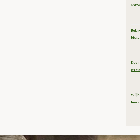
antw
Bekij
bios
Doe m
en ve
Wij h
hier 