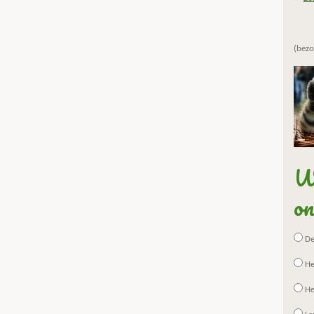
(bezo
Wa
on
De 
He
He