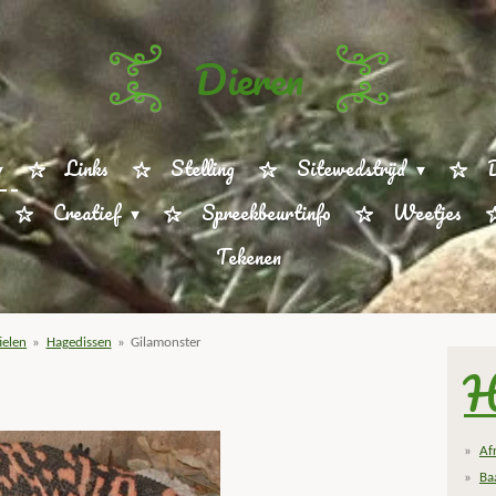
Dieren
Links
Stelling
Sitewedstrijd
D
Creatief
Spreekbeurtinfo
Weetjes
Tekenen
ielen
»
Hagedissen
»
Gilamonster
H
Af
Ba