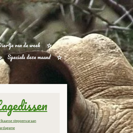
iertje van de week
Specials deze maand
agedissen
rikaanse steppenvaraan
ardagame