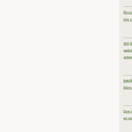
Recl
één v
Wil j
websi
antw
Bekij
bios
Doe m
en ve