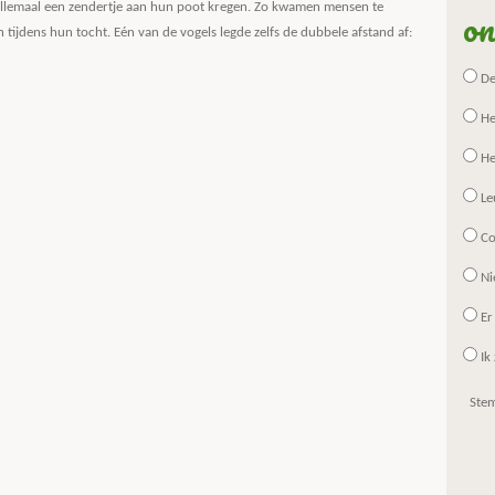
on
allemaal een zendertje aan hun poot kregen. Zo kwamen mensen te
tijdens hun tocht. Eén van de vogels legde zelfs de dubbele afstand af:
De 
He
He
Le
Co
Ni
Er
Ik 
Ste