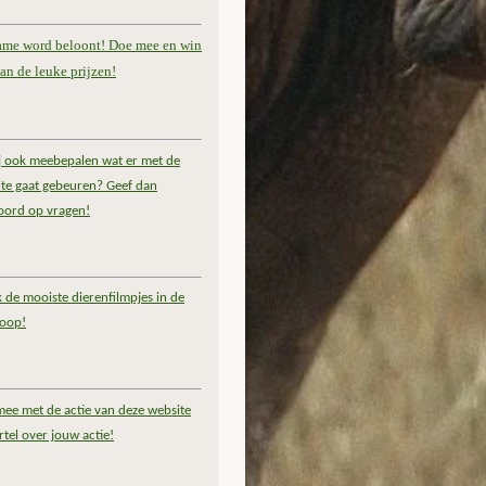
ame word beloont! Doe mee en win
an de leuke prijzen!
ij ook meebepalen wat er met de
te gaat gebeuren? Geef dan
oord op vragen!
k de mooiste dierenfilmpjes in de
coop!
ee met de actie van deze website
rtel over jouw actie!