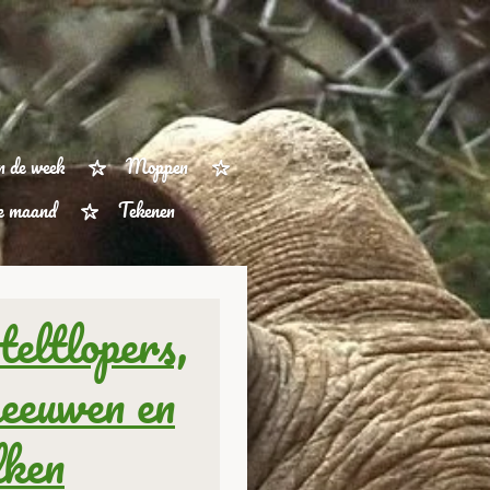
n de week
Moppen
ze maand
Tekenen
teltlopers,
eeuwen en
lken