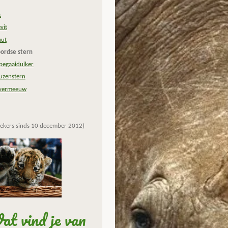
k
vit
uut
ordse stern
pegaaiduiker
uzenstern
lvermeeuw
ekers sinds 10 december 2012)
t vind je van