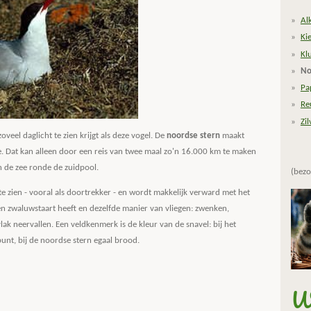
Al
Kie
Kl
No
Pa
Re
Zi
zoveel daglicht te zien krijgt als deze vogel. De
noordse stern
maakt
. Dat kan alleen door een reis van twee maal zo'n 16.000 km te maken
n de zee ronde de zuidpool.
(bezo
te zien - vooral als doortrekker - en wordt makkelijk verward met het
een zwaluwstaart heeft en dezelfde manier van vliegen: zwenken,
ak neervallen. Een veldkenmerk is de kleur van de snavel: bij het
punt, bij de noordse stern egaal brood.
Wa