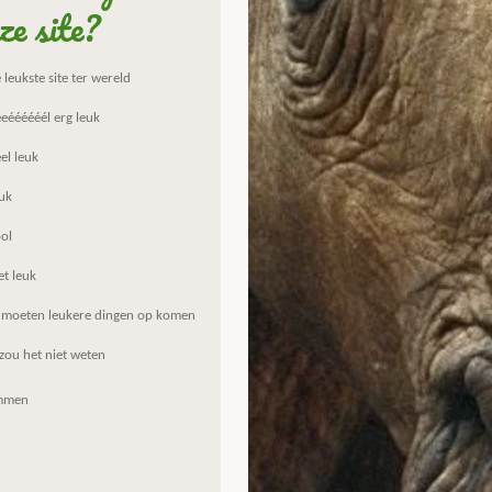
ze site?
leukste site ter wereld
eéééééél erg leuk
el leuk
uk
ol
et leuk
 moeten leukere dingen op komen
zou het niet weten
mmen