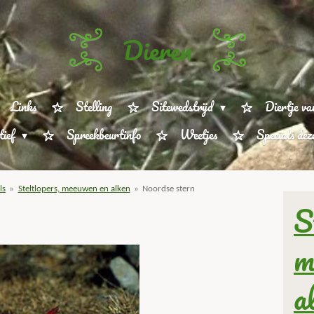
Dieren
Links
Stelling
Sitewedstrijd
Diertje va
tief
Spreekbeurtinfo
Weetjes
Specials de
ls
»
Steltlopers, meeuwen en alken
»
Noordse stern
S
m
a