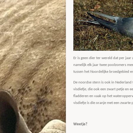
Er is geen dier ter wereld dat per jaar 
namelijk elk jaar twee poolzomers mee
tussen het Noordelijke broedgebied e
De noordse stern is ook in Nederland 
visdiefje, die ook een zwart petje en 
fladderen en vaak op het wateroppervl
visdiefje is die oranje met een zwarte 
Weetje?