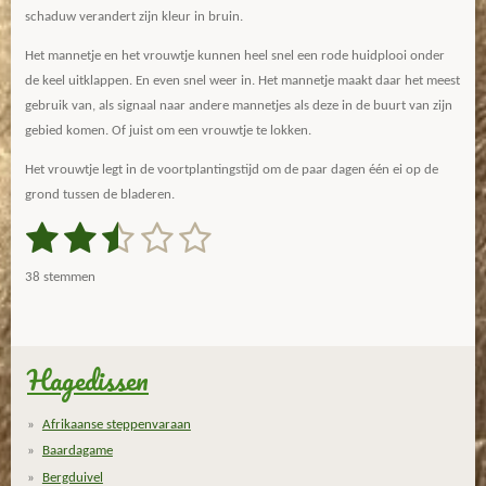
schaduw verandert zijn kleur in bruin.
Het mannetje en het vrouwtje kunnen heel snel een rode huidplooi onder
de keel uitklappen. En even snel weer in. Het mannetje maakt daar het meest
gebruik van, als signaal naar andere mannetjes als deze in de buurt van zijn
gebied komen. Of juist om een vrouwtje te lokken.
Het vrouwtje legt in de voortplantingstijd om de paar dagen één ei op de
grond tussen de bladeren.
1
2
3
4
5
S
R
t
a
s
s
s
s
s
e
38 stemmen
m
t
t
t
t
t
t
m
i
e
e
e
e
e
e
n
n
g
Hagedissen
r
r
r
r
r
:
r
r
r
r
2
Afrikaanse steppenvaraan
.
e
e
e
e
Baardagame
7
n
n
n
n
Bergduivel
1