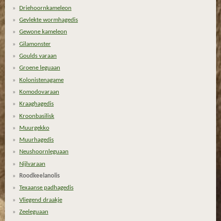
Driehoornkameleon
0
Gevlekte wormhagedis
5
Gewone kameleon
2
6
Gilamonster
3
Goulds varaan
1
Groene leguaan
5
Kolonistenagame
7
Komodovaraan
8
Kraaghagedis
9
Kroonbasilisk
5
Muurgekko
s
Muurhagedis
t
Neushoornleguaan
e
Nijlvaraan
r
Roodkeelanolis
r
Texaanse padhagedis
e
Vliegend draakje
n
Zeeleguaan