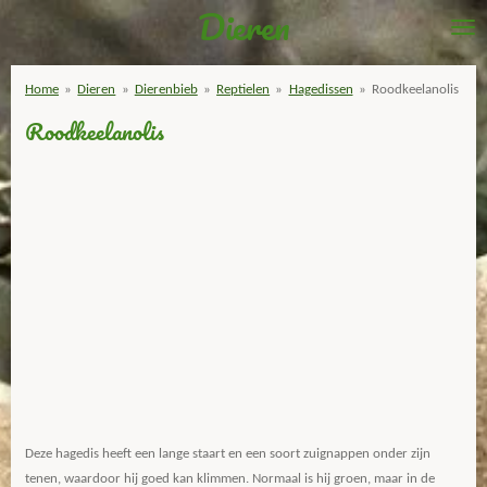
Dieren
Ga
direct
naar
Home
»
Dieren
»
Dierenbieb
»
Reptielen
»
Hagedissen
»
Roodkeelanolis
de
Roodkeelanolis
hoofdinhoud
Deze hagedis heeft een lange staart en een soort zuignappen onder zijn
tenen, waardoor hij goed kan klimmen. Normaal is hij groen, maar in de