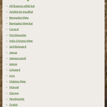
Afrikaanse wilde kat
Aziatische goudkat
Bengaalse tijger
Bengaalse tijgerkat
Caracal
Floridapanter
Indo-Chinese tijger
Jachtluipaard
Jaguar
Jagoearoendi
Leeuw
Luipaard
Lynx
Maleise tijger
Manoel
Margay
Nevelpanter
Ocelot