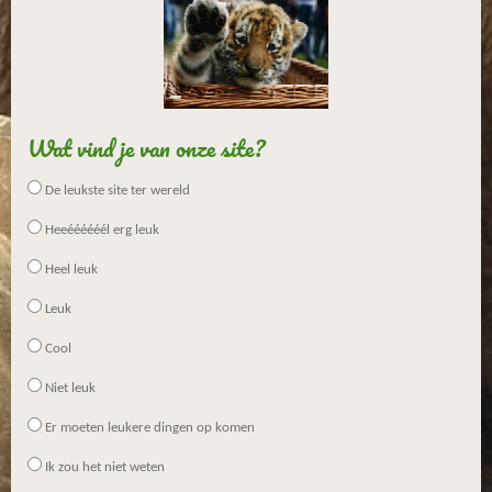
n
Wat vind je van onze site?
De leukste site ter wereld
Heeéééééél erg leuk
Heel leuk
Leuk
Cool
Niet leuk
Er moeten leukere dingen op komen
Ik zou het niet weten