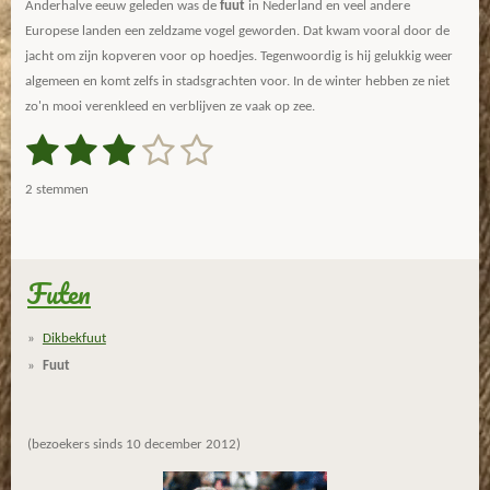
Anderhalve eeuw geleden was de
fuut
in Nederland en veel andere
Europese landen een zeldzame vogel geworden. Dat kwam vooral door de
jacht om zijn kopveren voor op hoedjes. Tegenwoordig is hij gelukkig weer
algemeen en komt zelfs in stadsgrachten voor. In de winter hebben ze niet
zo'n mooi verenkleed en verblijven ze vaak op zee.
1
2
3
4
5
S
R
t
a
s
s
s
s
s
e
2 stemmen
m
t
t
t
t
t
t
m
i
e
e
e
e
e
e
n
n
g
Futen
r
r
r
r
r
:
r
r
r
r
3
Dikbekfuut
s
e
e
e
e
Fuut
t
n
n
n
n
e
r
(bezoekers sinds 10 december 2012)
r
e