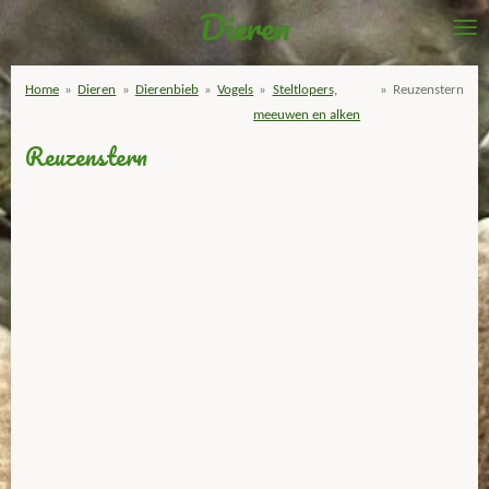
Dieren
Ga
direct
naar
Home
»
Dieren
»
Dierenbieb
»
Vogels
»
Steltlopers,
»
Reuzenstern
de
meeuwen en alken
hoofdinhoud
Reuzenstern