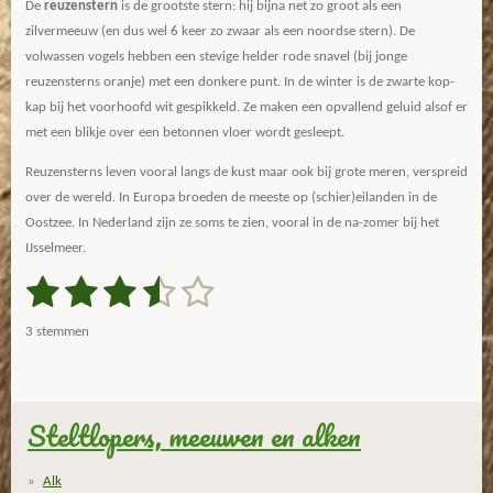
De
reuzenstern
is de grootste stern: hij bijna net zo groot als een
zilvermeeuw (en dus wel 6 keer zo zwaar als een noordse stern). De
volwassen vogels hebben een stevige helder rode snavel (bij jonge
reuzensterns oranje) met een donkere punt. In de winter is de zwarte kop-
kap bij het voorhoofd wit gespikkeld. Ze maken een opvallend geluid alsof er
met een blikje over een betonnen vloer wordt gesleept.
Reuzensterns leven vooral langs de kust maar ook bij grote meren, verspreid
over de wereld. In Europa broeden de meeste op (schier)eilanden in de
Oostzee. In Nederland zijn ze soms te zien, vooral in de na-zomer bij het
IJsselmeer.
1
2
3
4
5
S
R
t
a
s
s
s
s
s
e
3 stemmen
m
t
t
t
t
t
t
m
i
e
e
e
e
e
e
n
n
g
Steltlopers, meeuwen en alken
r
r
r
r
r
:
r
r
r
r
3
Alk
.