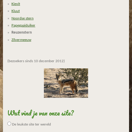
e
e
e
e
Kievit
6
n
n
n
n
Kluut
6
Noordse stern
6
Papegaaiduiker
6
Reuzenstern
6
6
Zilvermeeuw
6
6
6
(bezoekers sinds 10 december 2012)
6
6
6
7
s
t
e
Wat vind je van onze site?
r
r
De leukste site ter wereld
e