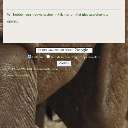
Wij hebben een nieuws-systeem! Klik hier om het nieuwssysteem te
openen.
Hele web
plusklasannaenthijmen.jouwweb.nl
© 2012 - 2026 Plusklasannaenthijmen
Powered by
JouwWeb