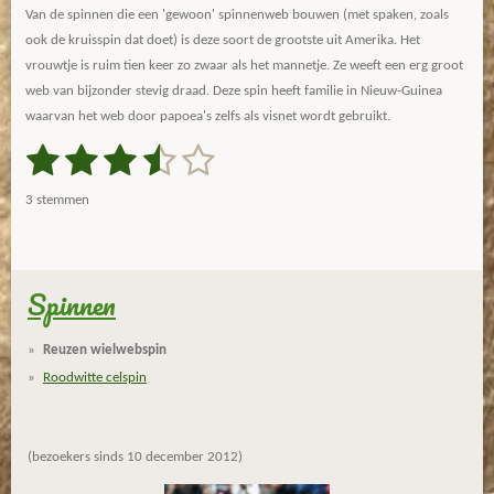
Van de spinnen die een 'gewoon' spinnenweb bouwen (met spaken, zoals
ook de kruisspin dat doet) is deze soort de grootste uit Amerika. Het
vrouwtje is ruim tien keer zo zwaar als het mannetje. Ze weeft een erg groot
web van bijzonder stevig draad. Deze spin heeft familie in Nieuw-Guinea
waarvan het web door papoea's zelfs als visnet wordt gebruikt.
1
2
3
4
5
S
R
t
a
s
s
s
s
s
e
3 stemmen
m
t
t
t
t
t
t
m
i
e
e
e
e
e
e
n
n
g
Spinnen
r
r
r
r
r
:
r
r
r
r
3
Reuzen wielwebspin
.
e
e
e
e
Roodwitte celspin
3
n
n
n
n
3
3
(bezoekers sinds 10 december 2012)
3
3