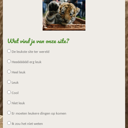
3
3
3
3
3
3
Wat vind je van onze site?
3
3
De leukste site ter wereld
s
Heeéééééél erg leuk
t
e
Heel leuk
r
Leuk
r
e
Cool
n
Niet leuk
Er moeten leukere dingen op komen
Ik zou het niet weten