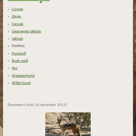
r
r
r
r
3
Coyote
.
e
e
e
e
Dingo
3
n
n
n
n
Fennek
s
Gestreepte jakhals
t
Jakhals
e
Poolvos
r
r
Poolwolf
e
Rode wolf
n
Vos
Wasbeerhond
Wilde hond
(bezoekers sinds 10 december 2012)