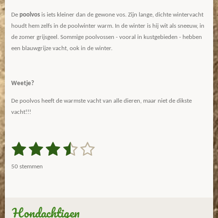
De
poolvos
is iets kleiner dan de gewone vos. Zijn lange, dichte wintervacht
houdt hem zelfs in de poolwinter warm. In de winter is hij wit als sneeuw, in
de zomer grijsgeel. Sommige poolvossen - vooral in kustgebieden - hebben
een blauwgrijze vacht, ook in de winter.
Weetje?
De poolvos heeft de warmste vacht van alle dieren, maar niet de dikste
vacht!!!
1
2
3
4
5
S
R
t
a
s
s
s
s
s
e
50 stemmen
m
t
t
t
t
t
t
m
i
e
e
e
e
e
e
n
n
g
Hondachtigen
r
r
r
r
r
: