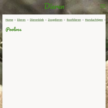
Dieren
Ga
direct
naar
Home
»
Dieren
»
Dierenbieb
»
Zoogdieren
»
Roofdieren
»
Hondachtigen
»
de
Poolvos
hoofdinhoud