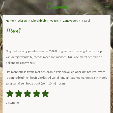
Dieren
Ga
direct
naar
Home
»
Dieren
»
Dierenbieb
»
Vogels
»
Zangvogels
»
Merel
de
Merel
hoofdinhoud
Nog niet zo lang geleden was de
merel
nog een schuwe vogel. In de loop
van de tijd wende hij steeds meer aan mensen. Nu is de merel één van de
bekendste zangvogels.
Het mannetje is zwart met een oranje-gele snavel en oogring, het vrouwtjes
is donkerbruin en heeft vlekjes. Al vanaf januari laat het mannetje zijn mooie
zang vanaf een hoog punt (zo'n 10 m) horen.
1
2
3
4
5
S
R
t
a
s
s
s
s
s
e
2 stemmen
m
t
t
t
t
t
t
m
i
e