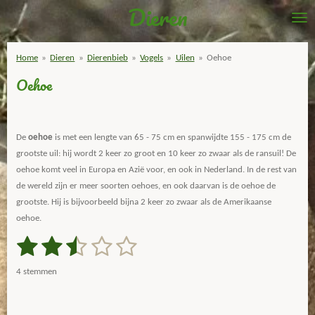
Dieren
Ga
direct
naar
Home
»
Dieren
»
Dierenbieb
»
Vogels
»
Uilen
»
Oehoe
de
Oehoe
hoofdinhoud
De
oehoe
is met een lengte van 65 - 75 cm en spanwijdte 155 - 175 cm de
grootste uil: hij wordt 2 keer zo groot en 10 keer zo zwaar als de ransuil! De
oehoe komt veel in Europa en Azië voor, en ook in Nederland. In de rest van
de wereld zijn er meer soorten oehoes, en ook daarvan is de oehoe de
grootste. Hij is bijvoorbeeld bijna 2 keer zo zwaar als de Amerikaanse
oehoe.
1
2
3
4
5
S
R
t
a
s
s
s
s
s
e
4 stemmen
m
t
t
t
t
t
t
m
i
e
e
e
e
e
e
n
n