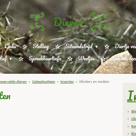
Dieren
Links
Stelling
Sitewedstrijd
Diertje va
tief
Spreekbeurtinfo
Weetjes
Specials de
wervelde dieren
»
Geleedpotigen
»
Insecten
»
Vlinders en motten
I
ten
Bi
Lib
Ke
Kr