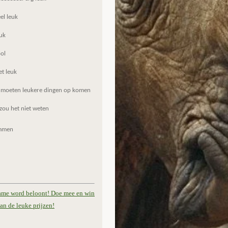
el leuk
uk
ol
et leuk
 moeten leukere dingen op komen
zou het niet weten
mmen
ame word beloont! Doe mee en win
an de leuke prijzen!