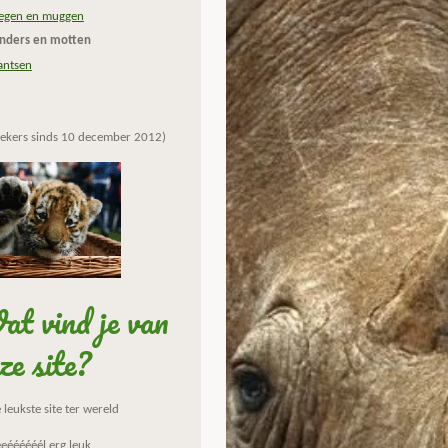
iegen en muggen
inders en motten
ntsen
ekers sinds 10 december 2012)
t vind je van
ze site?
leukste site ter wereld
eéééééél erg leuk