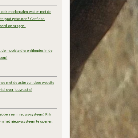
ij ook meebepalen wat er met de
te gaat gebeuren? Geef dan
oord op vragen!
k de mooiste dierenfilmpjes in de
coop!
ee met de actie van deze website
rtel over jouw actie!
ebben een nieuws-systeem! Klik
om het nieuwssysteem te openen.