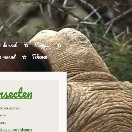
n de week
Moppen
ze maand
Tekenen
nsecten
jen en wespen
ellen
vers
ekels en sprinkhanen