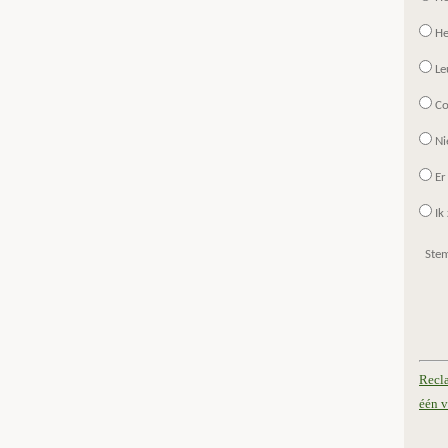
He
Le
Co
Ni
Er
Ik 
Ste
Recl
één v