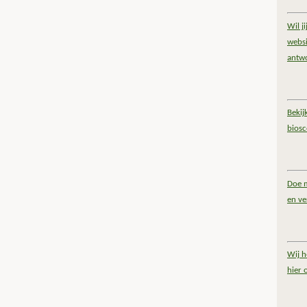
Wil j
websi
antw
Bekij
bios
Doe m
en ve
Wij h
hier 