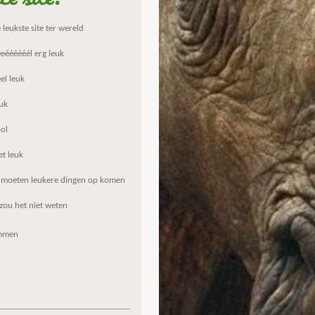
leukste site ter wereld
eéééééél erg leuk
el leuk
uk
ol
et leuk
 moeten leukere dingen op komen
zou het niet weten
mmen