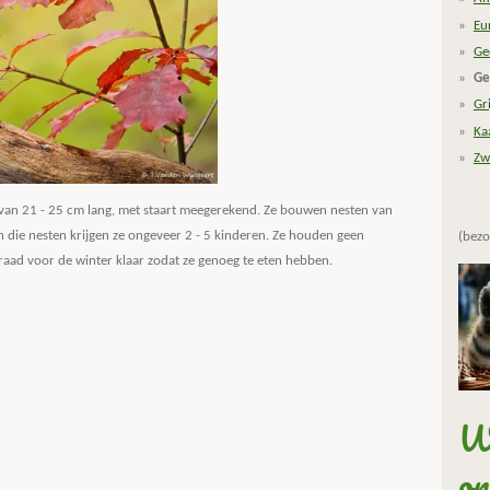
Eu
Ge
Ge
Gr
Ka
Zw
 van 21 - 25 cm lang, met staart meegerekend. Ze bouwen nesten van
n die nesten krijgen ze ongeveer 2 - 5 kinderen. Ze houden geen
(bezo
aad voor de winter klaar zodat ze genoeg te eten hebben.
Wa
on